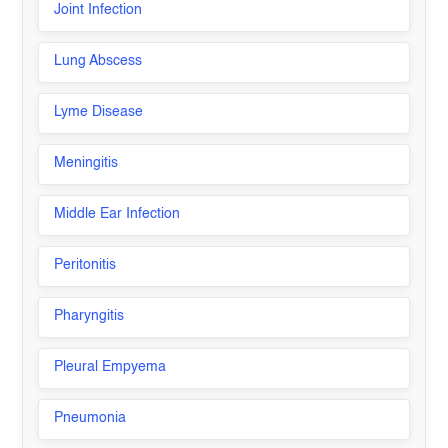
Joint Infection
Lung Abscess
Lyme Disease
Meningitis
Middle Ear Infection
Peritonitis
Pharyngitis
Pleural Empyema
Pneumonia