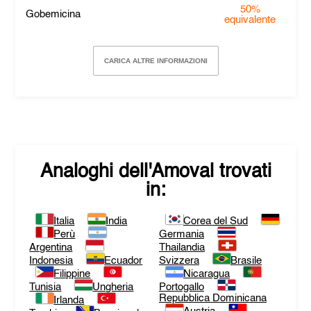
50%
Gobemicina
equivalente
CARICA ALTRE INFORMAZIONI
Analoghi dell'
Amoval
trovati
in:
Italia
India
Corea del Sud
Perù
Germania
Argentina
Thailandia
Indonesia
Ecuador
Svizzera
Brasile
Filippine
Nicaragua
Tunisia
Ungheria
Portogallo
Repubblica Dominicana
Irlanda