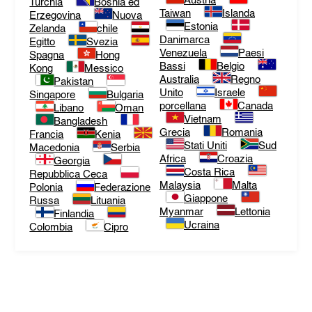
Austria
Turchia
Bosnia ed
Taiwan
Islanda
Erzegovina
Nuova
Estonia
Zelanda
chile
Danimarca
Egitto
Svezia
Venezuela
Paesi
Spagna
Hong
Bassi
Belgio
Kong
Messico
Australia
Regno
Pakistan
Unito
Israele
Singapore
Bulgaria
porcellana
Canada
Libano
Oman
Vietnam
Bangladesh
Grecia
Romania
Francia
Kenia
Stati Uniti
Sud
Macedonia
Serbia
Africa
Croazia
Georgia
Costa Rica
Repubblica Ceca
Malaysia
Malta
Polonia
Federazione
Giappone
Russa
Lituania
Myanmar
Lettonia
Finlandia
Ucraina
Colombia
Cipro