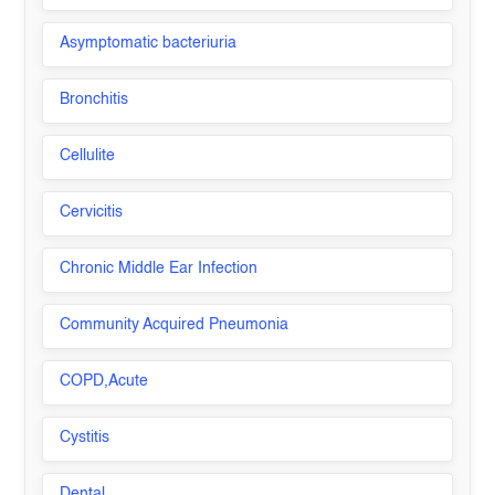
Asymptomatic bacteriuria
Bronchitis
Cellulite
Cervicitis
Chronic Middle Ear Infection
Community Acquired Pneumonia
COPD,Acute
Cystitis
Dental