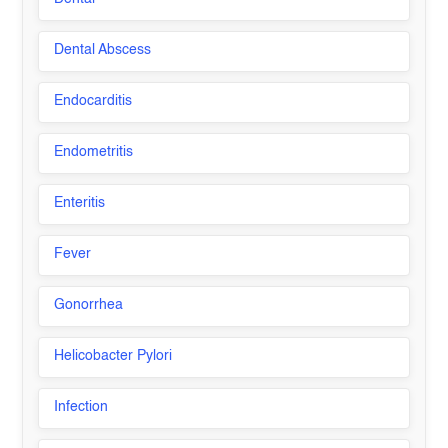
Dental Abscess
Endocarditis
Endometritis
Enteritis
Fever
Gonorrhea
Helicobacter Pylori
Infection