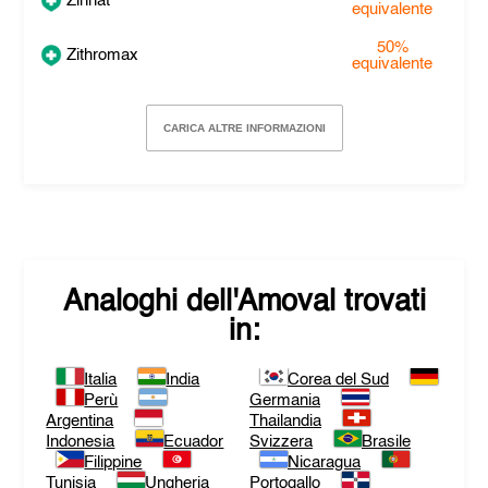
Zinnat
equivalente
50%
Zithromax
equivalente
CARICA ALTRE INFORMAZIONI
Analoghi dell'
Amoval
trovati
in:
Italia
India
Corea del Sud
Perù
Germania
Argentina
Thailandia
Indonesia
Ecuador
Svizzera
Brasile
Filippine
Nicaragua
Tunisia
Ungheria
Portogallo