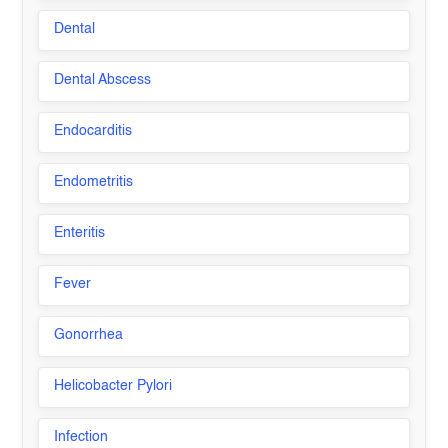
Dental
Dental Abscess
Endocarditis
Endometritis
Enteritis
Fever
Gonorrhea
Helicobacter Pylori
Infection