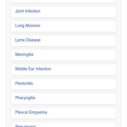
Joint Infection
Lung Abscess
Lyme Disease
Meningitis
Middle Ear Infection
Peritonitis
Pharyngitis
Pleural Empyema