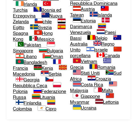
Repubblica Dominicana
Irlanda
Austria
Turchia
Bosnia ed
Taiwan
Islanda
Erzegovina
Nuova
Estonia
Zelanda
chile
Danimarca
Egitto
Svezia
Venezuela
Paesi
Spagna
Hong
Bassi
Belgio
Kong
Messico
Australia
Regno
Pakistan
Unito
Israele
Singapore
Bulgaria
porcellana
Canada
Libano
Oman
Vietnam
Bangladesh
Grecia
Romania
Francia
Kenia
Stati Uniti
Sud
Macedonia
Serbia
Africa
Croazia
Georgia
Costa Rica
Repubblica Ceca
Malaysia
Malta
Polonia
Federazione
Giappone
Russa
Lituania
Myanmar
Lettonia
Finlandia
Ucraina
Colombia
Cipro