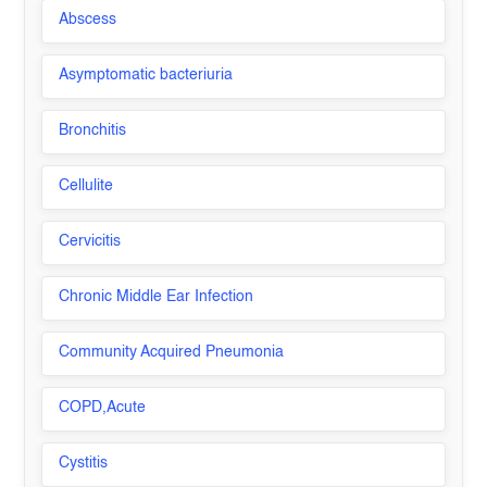
Abscess
Asymptomatic bacteriuria
Bronchitis
Cellulite
Cervicitis
Chronic Middle Ear Infection
Community Acquired Pneumonia
COPD,Acute
Cystitis