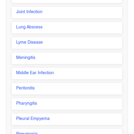
Joint Infection
Lung Abscess
Lyme Disease
Meningitis
Middle Ear Infection
Peritonitis
Pharyngitis
Pleural Empyema