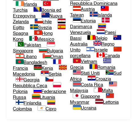
Repubblica Dominicana
Irlanda
Austria
Turchia
Bosnia ed
Taiwan
Islanda
Erzegovina
Nuova
Estonia
Zelanda
chile
Danimarca
Egitto
Svezia
Venezuela
Paesi
Spagna
Hong
Bassi
Belgio
Kong
Messico
Australia
Regno
Pakistan
Unito
Israele
Singapore
Bulgaria
porcellana
Canada
Libano
Oman
Vietnam
Bangladesh
Grecia
Romania
Francia
Kenia
Stati Uniti
Sud
Macedonia
Serbia
Africa
Croazia
Georgia
Costa Rica
Repubblica Ceca
Malaysia
Malta
Polonia
Federazione
Giappone
Russa
Lituania
Myanmar
Lettonia
Finlandia
Ucraina
Colombia
Cipro