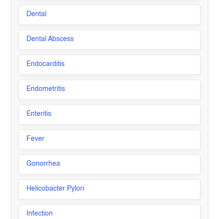
Dental
Dental Abscess
Endocarditis
Endometritis
Enteritis
Fever
Gonorrhea
Helicobacter Pylori
Infection