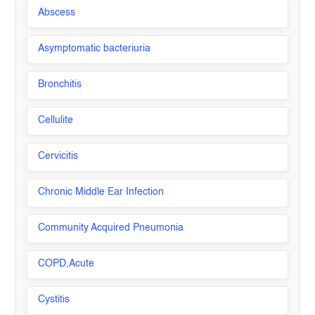
Abscess
Asymptomatic bacteriuria
Bronchitis
Cellulite
Cervicitis
Chronic Middle Ear Infection
Community Acquired Pneumonia
COPD,Acute
Cystitis