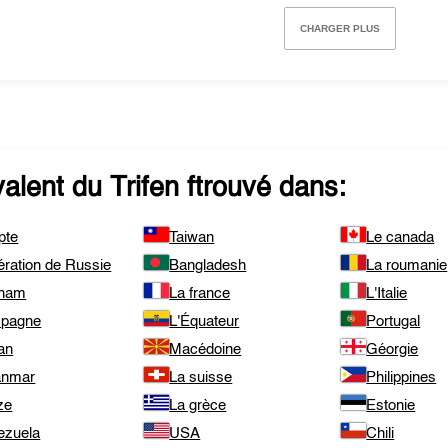
CHARGER PLUS
valent du
Trifen
ftrouvé dans:
pte
Taiwan
Le canada
ération de Russie
Bangladesh
La roumanie
tnam
La france
L'Italie
spagne
L'Équateur
Portugal
an
Macédoine
Géorgie
nmar
La suisse
Philippines
ze
La grèce
Estonie
ezuela
USA
Chili