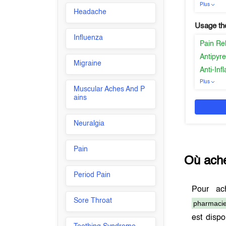
Plus
Headache
Usage th
Influenza
Pain Re
Antipyre
Migraine
Anti-In
Plus
Muscular Aches And P
ains
Neuralgia
Pain
Où ach
Period Pain
Pour ac
Sore Throat
pharmacie
est disp