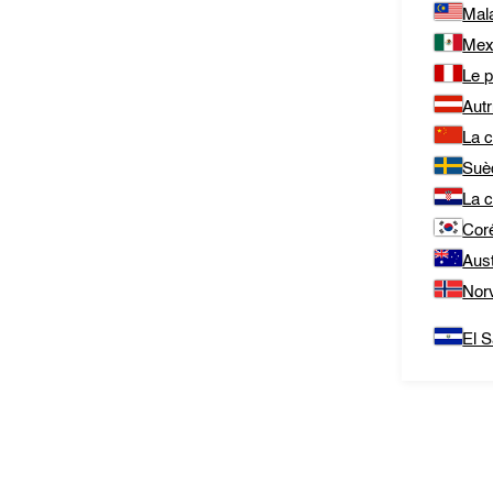
Mala
Mex
Le 
Autr
La c
Suè
La c
Cor
Aust
Nor
El S