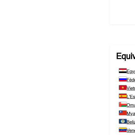
Equi
Egy
Féd
Vie
L'E
Om
Mya
Beli
Ven