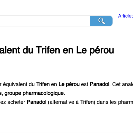
Article
alent du
Trifen
en
Le pérou
r équivalent du
Trifen
en
Le pérou
est
Panadol
. Cet ana
ts, groupe pharmacologique.
ez acheter
Panadol
(alternative à
Trifen
) dans les phar