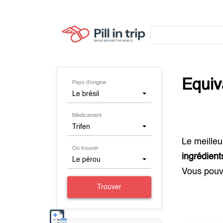
Equiv
Pays d'origine
Le brésil
Médicament
Trifen
Le meilleu
Où trouver
ingrédien
Le pérou
Vous pouv
Trouver