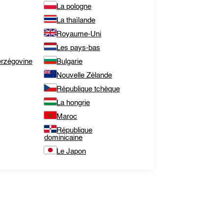
La pologne
La thaïlande
Royaume-Uni
Les pays-bas
erzégovine
Bulgarie
Nouvelle Zélande
République tchèque
La hongrie
Maroc
République
dominicaine
Le Japon