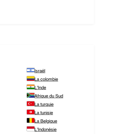
Israël
La colombie
L'Inde
Afrique du Sud
La turquie
La tunisie
La Belgique
L'Indonésie