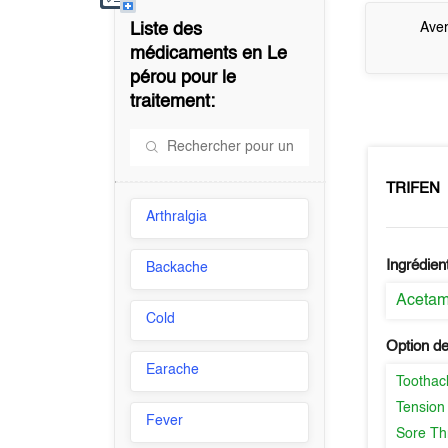
Liste des
Aver
médicaments en
Le
pérou
pour le
traitement:
TRIFEN
Arthralgia
Ingrédien
Backache
Aceta
Cold
Option de
Earache
Toothac
Tension
Fever
Sore Th