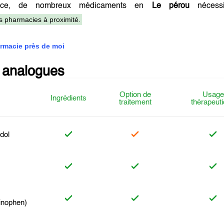
ance, de nombreux médicaments en
Le pérou
nécessi
es pharmacies à proximité.
rmacie près de moi
 analogues
Option de
Usage
Ingrédients
traitement
thérapeut
dol
inophen)