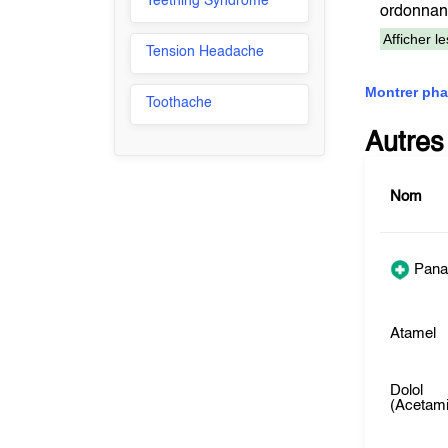
Teething Syndrome
ordonn
Afficher l
Tension Headache
Montrer pha
Toothache
Autres
Nom
Pana
Atamel
Dolol
(Acetam