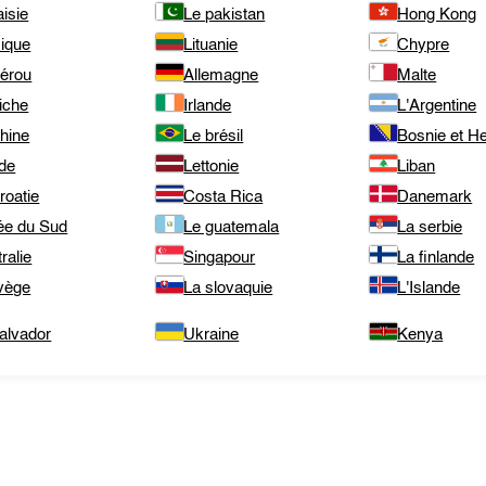
isie
Le pakistan
Hong Kong
ique
Lituanie
Chypre
pérou
Allemagne
Malte
iche
Irlande
L'Argentine
hine
Le brésil
Bosnie et H
de
Lettonie
Liban
roatie
Costa Rica
Danemark
ée du Sud
Le guatemala
La serbie
ralie
Singapour
La finlande
vège
La slovaquie
L'Islande
alvador
Ukraine
Kenya