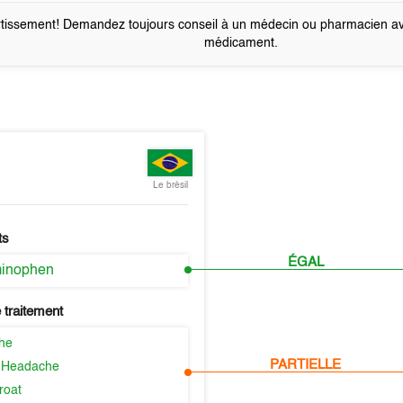
tissement! Demandez toujours conseil à un médecin ou pharmacien a
médicament.
Le brésil
ts
ÉGAL
minophen
 traitement
he
PARTIELLE
 Headache
roat