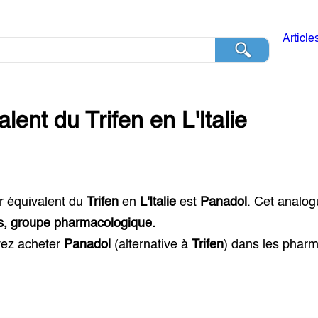
Article
alent du
Trifen
en
L'Italie
r équivalent du
Trifen
en
L'Italie
est
Panadol
. Cet analo
ts, groupe pharmacologique.
ez acheter
Panadol
(alternative à
Trifen
) dans les phar