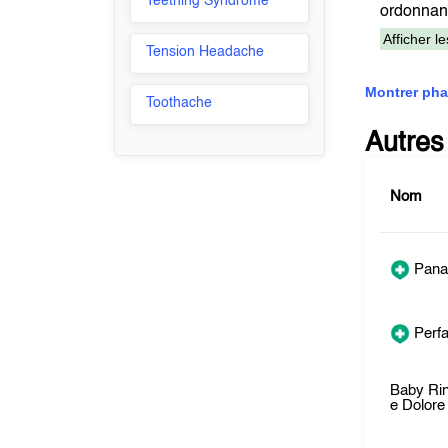
Teething Syndrome
ordonn
Afficher l
Tension Headache
Montrer pha
Toothache
Autres
Nom
Pana
Perfa
Baby Rin
e Dolore