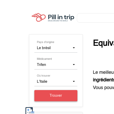
Equiv
Pays d'origine
Le brésil
Médicament
Trifen
Le meilleu
Où trouver
ingrédien
L'Italie
Vous pouv
Trouver