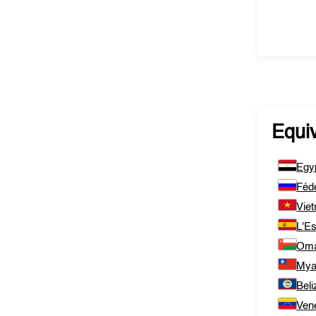
Equi
Egy
Féd
Vie
L'E
Om
Mya
Beli
Ven