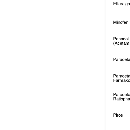
Efferalg
Minofen
Panadol
(Acetam
Paraceta
Paracet
Farmak
Paracet
Ratioph
Piros