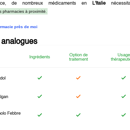
ance, de nombreux médicaments en
L'Italie
nécessit
es pharmacies à proximité.
rmacie près de moi
 analogues
Option de
Usage
Ingrédients
traitement
thérapeut
dol
lgan
olo Febbre