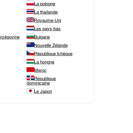
La pologne
La thaïlande
Royaume-Uni
Les pays-bas
erzégovine
Bulgarie
Nouvelle Zélande
République tchèque
La hongrie
Maroc
République
dominicaine
Le Japon