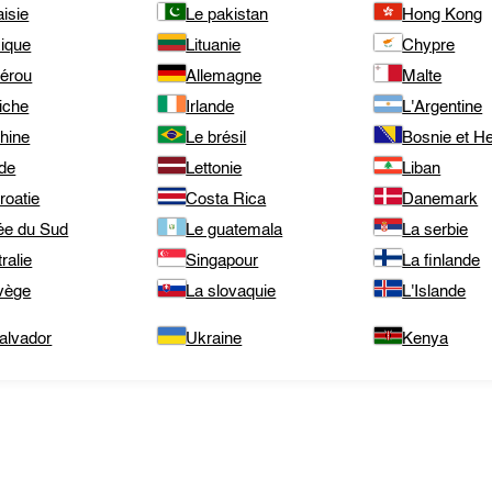
isie
Le pakistan
Hong Kong
ique
Lituanie
Chypre
pérou
Allemagne
Malte
iche
Irlande
L'Argentine
hine
Le brésil
Bosnie et H
de
Lettonie
Liban
roatie
Costa Rica
Danemark
ée du Sud
Le guatemala
La serbie
ralie
Singapour
La finlande
vège
La slovaquie
L'Islande
alvador
Ukraine
Kenya