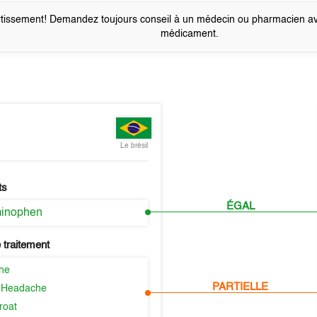
tissement! Demandez toujours conseil à un médecin ou pharmacien a
médicament.
Le brésil
ts
ÉGAL
minophen
 traitement
he
PARTIELLE
 Headache
roat