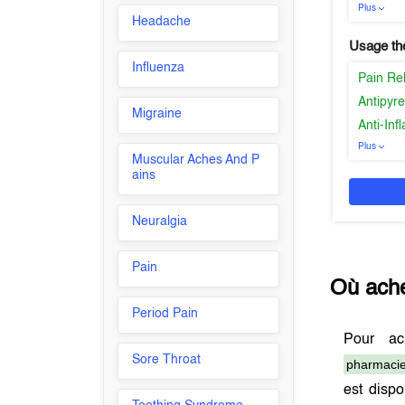
Plus
Headache
Usage th
Influenza
Pain Re
Antipyre
Migraine
Anti-In
Plus
Muscular Aches And P
ains
Neuralgia
Pain
Où ach
Period Pain
Pour a
Sore Throat
pharmacie
est disp