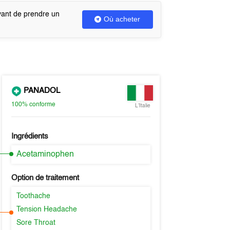
vant de prendre un
Où acheter
PANADOL
100%
conforme
L'Italie
Ingrédients
Acetaminophen
Option de traitement
Toothache
Tension Headache
Sore Throat