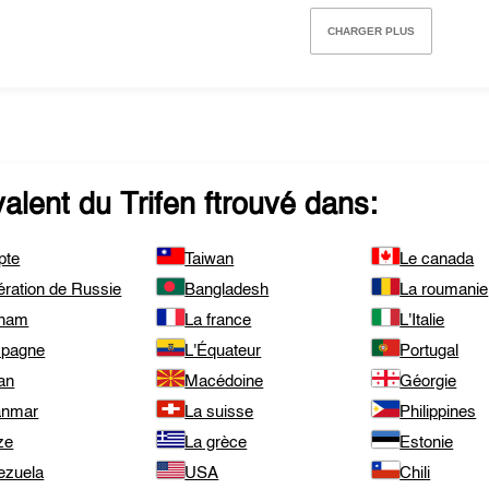
CHARGER PLUS
valent du
Trifen
ftrouvé dans:
pte
Taiwan
Le canada
ération de Russie
Bangladesh
La roumanie
tnam
La france
L'Italie
spagne
L'Équateur
Portugal
an
Macédoine
Géorgie
nmar
La suisse
Philippines
ze
La grèce
Estonie
ezuela
USA
Chili