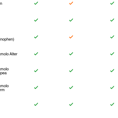
an
inophen)
molo Alter
amolo
opea
amolo
arm