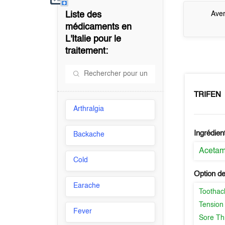
Liste des
Aver
médicaments en
L'Italie
pour le
traitement:
TRIFEN
Arthralgia
Ingrédien
Backache
Aceta
Cold
Option de
Earache
Toothac
Tension
Fever
Sore Th