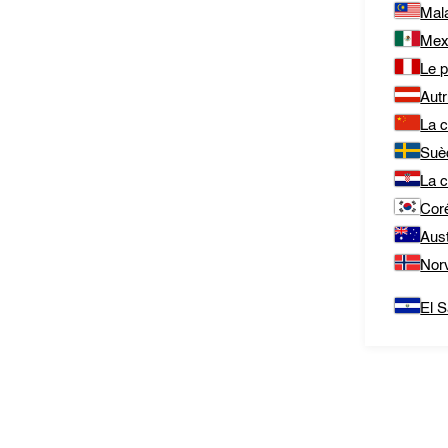
Mala
Mex
Le 
Autr
La c
Suè
La c
Cor
Aust
Nor
El S