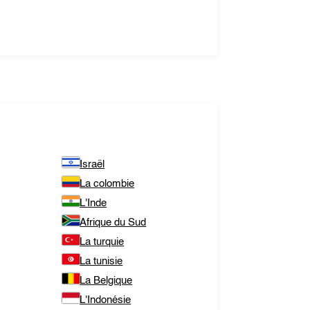
Israël
La colombie
L'Inde
Afrique du Sud
La turquie
La tunisie
La Belgique
L'Indonésie