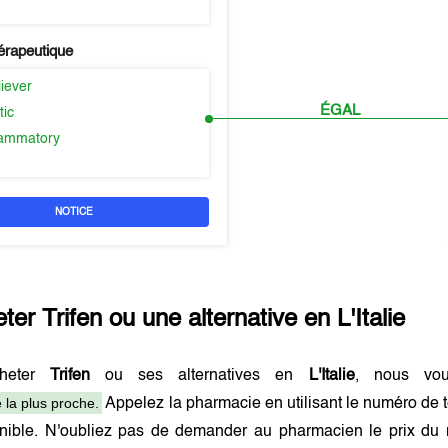
érapeutique
liever
ÉGAL
tic
flammatory
NOTICE
eter
Trifen
ou une alternative en
L'Italie
cheter
Trifen
ou ses alternatives en
L'Italie
, nous vou
 la plus proche.
Appelez la pharmacie en utilisant le numéro de 
onible. N'oubliez pas de demander au pharmacien le prix du 