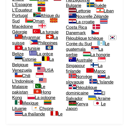
Herzégovine
L'Espagne
Bulgarie
Suède
L'Équateur
Lettonie
Liban
Portugal
Afrique du
Nouvelle Zélande
Sud
Oman
La croatie
Macédoine
Costa Rica
Géorgie
La turquie
Danemark
Myanmar
La
République tchèque
suisse
Philippines
Corée du Sud
Le
La tunisie
guatemala
La
Belize
La grèce
serbie
La hongrie
Estonie
La
Australie
Belgique
Singapour
La
Venezuela
USA
finlande
Maroc
Chili
Norvège
La
L'Indonésie
slovaquie
L'Islande
Malaisie
Le
République
pakistan
Hong
dominicaine
El
Kong
La pologne
Salvador
Ukraine
Mexique
Kenya
Le
Lituanie
Chypre
Japon
La thaïlande
Le