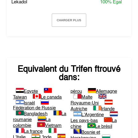
Lekadol
100%
Égal
CHARGER PLUS
Equivalent du
Trifen
ftrouvé
dans:
Egypte
pérou
Allemagne
Taiwan
Le canada
Malte
Israël
Royaume-Uni
Fédération de Russie
Autriche
Irlande
Bangladesh
La
L'Argentine
roumanie
La
Les pays-bas
La
colombie
Vietnam
chine
Le brésil
La france
Bosnie et
L'Italie
L'Inde