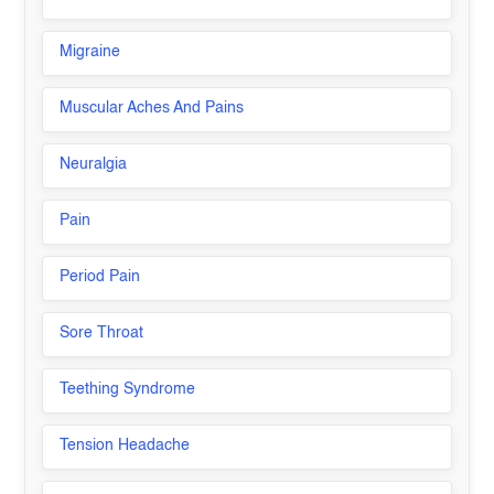
Migraine
Muscular Aches And Pains
Neuralgia
Pain
Period Pain
Sore Throat
Teething Syndrome
Tension Headache