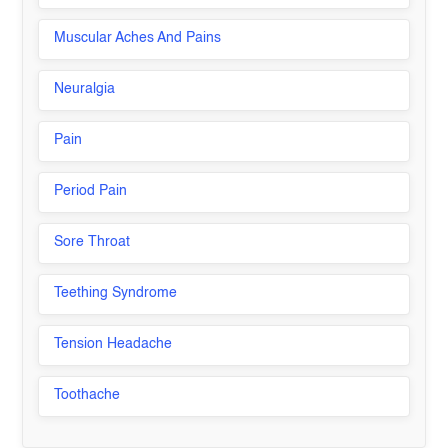
Muscular Aches And Pains
Neuralgia
Pain
Period Pain
Sore Throat
Teething Syndrome
Tension Headache
Toothache