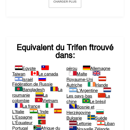
CHARGER PLUS
Equivalent du
Trifen
ftrouvé
dans:
Egypte
pérou
Allemagne
Taiwan
Le canada
Malte
Israël
Royaume-Uni
Fédération de Russie
Autriche
Irlande
Bangladesh
La
L'Argentine
roumanie
La
Les pays-bas
La
colombie
Vietnam
chine
Le brésil
La france
Bosnie et
L'Italie
L'Inde
Herzégovine
L'Espagne
Bulgarie
Suède
L'Équateur
Lettonie
Liban
Portugal
Afrique du
Nouvelle Zélande