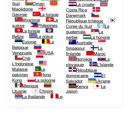
Sud
Oman
La croatie
Macédoine
Costa Rica
Géorgie
La turquie
Danemark
Myanmar
La
République tchèque
suisse
Philippines
Corée du Sud
Le
La tunisie
guatemala
La
Belize
La grèce
serbie
La hongrie
Estonie
La
Australie
Belgique
Singapour
La
Venezuela
USA
finlande
Maroc
Chili
Norvège
La
L'Indonésie
slovaquie
L'Islande
Malaisie
Le
République
pakistan
Hong
dominicaine
El
Kong
La pologne
Salvador
Ukraine
Mexique
Kenya
Le
Lituanie
Chypre
Japon
La thaïlande
Le