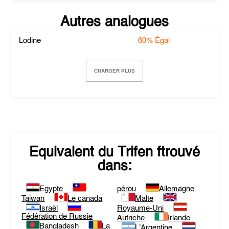
Autres analogues
Lodine
60%
Égal
CHARGER PLUS
Equivalent du
Trifen
ftrouvé
dans:
Egypte
pérou
Allemagne
Taiwan
Le canada
Malte
Israël
Royaume-Uni
Fédération de Russie
Autriche
Irlande
Bangladesh
La
L'Argentine