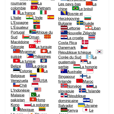
roumanie
La
Les pays-bas
La
colombie
Vietnam
chine
Le brésil
La france
Bosnie et
L'Italie
L'Inde
Herzégovine
L'Espagne
Bulgarie
Suède
L'Équateur
Lettonie
Liban
Portugal
Afrique du
Nouvelle Zélande
Sud
Oman
La croatie
Macédoine
Costa Rica
Géorgie
La turquie
Danemark
Myanmar
La
République tchèque
suisse
Philippines
Corée du Sud
Le
La tunisie
guatemala
La
Belize
La grèce
serbie
La hongrie
Estonie
La
Australie
Belgique
Singapour
La
Venezuela
USA
finlande
Maroc
Chili
Norvège
La
L'Indonésie
slovaquie
L'Islande
Malaisie
Le
République
pakistan
Hong
dominicaine
El
Kong
La pologne
Salvador
Ukraine
Mexique
Kenya
Le