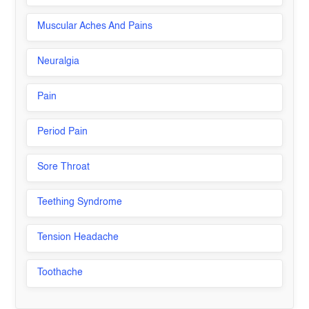
Muscular Aches And Pains
Neuralgia
Pain
Period Pain
Sore Throat
Teething Syndrome
Tension Headache
Toothache