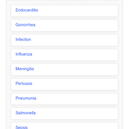
Endocarditis
Gonorrhea
Infection
Influenza
Meningitis
Pertussis
Pneumonia
Salmonella
Sepsis