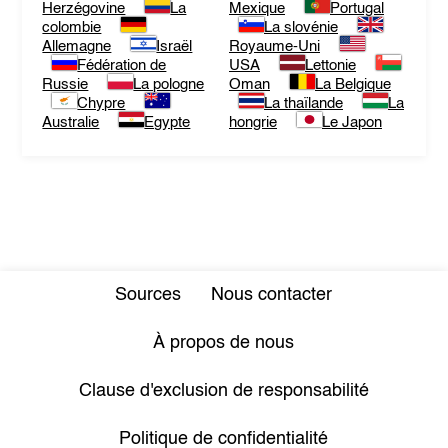
Herzégovine
La
Mexique
Portugal
colombie
La slovénie
Allemagne
Israël
Royaume-Uni
Fédération de
USA
Lettonie
Russie
La pologne
Oman
La Belgique
Chypre
La thaïlande
La
Australie
Egypte
hongrie
Le Japon
Sources
Nous contacter
À propos de nous
Clause d'exclusion de responsabilité
Politique de confidentialité