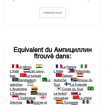
CHARGER PLUS
Equivalent du
Ампициллин
ftrouvé dans:
Le pérou
La france
L'Inde
Les pays-
L'Italie
Philippines
bas
La turquie
Taiwan
Bangladesh
Le
Autriche
Afrique du
pakistan
Sud
La finlande
L'Argentine
Corée du Sud
L'Équateur
Kenya
Le brésil
La
L'Indonésie
slovaquie
La chine
Géorgie
Bosnie et
L'Espagne