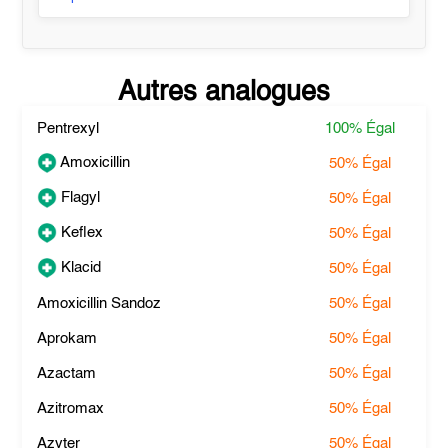
Autres analogues
Pentrexyl
100%
Égal
Amoxicillin
50%
Égal
Flagyl
50%
Égal
Keflex
50%
Égal
Klacid
50%
Égal
Amoxicillin Sandoz
50%
Égal
Aprokam
50%
Égal
Azactam
50%
Égal
Azitromax
50%
Égal
Azyter
50%
Égal