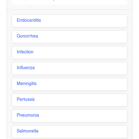
Endocarditis
Gonorrhea
Infection
Influenza
Meningitis
Pertussis
Pneumonia
Salmonella