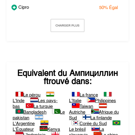
Cipro
50%
Égal
CHARGER PLUS
Equivalent du
Ампициллин
ftrouvé dans:
Le pérou
La france
L'Inde
Les pays-
L'Italie
Philippines
bas
La turquie
Taiwan
Bangladesh
Le
Autriche
Afrique du
pakistan
Sud
La finlande
L'Argentine
Corée du Sud
L'Équateur
Kenya
Le brésil
La