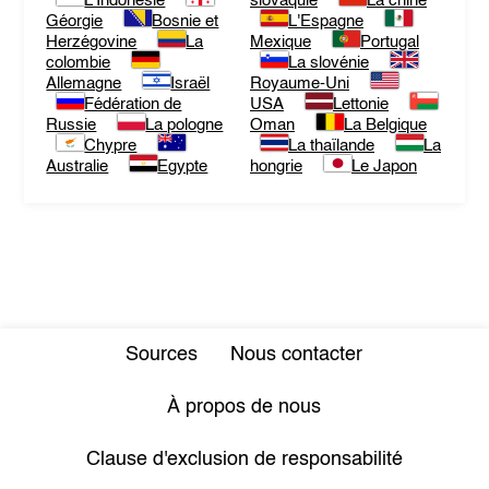
L'Indonésie
slovaquie
La chine
Géorgie
Bosnie et
L'Espagne
Herzégovine
La
Mexique
Portugal
colombie
La slovénie
Allemagne
Israël
Royaume-Uni
Fédération de
USA
Lettonie
Russie
La pologne
Oman
La Belgique
Chypre
La thaïlande
La
Australie
Egypte
hongrie
Le Japon
Sources
Nous contacter
À propos de nous
Clause d'exclusion de responsabilité