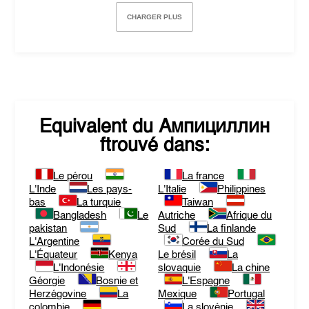
CHARGER PLUS
Equivalent du
Ампициллин
ftrouvé dans:
Le pérou
La france
L'Inde
Les pays-
L'Italie
Philippines
bas
La turquie
Taiwan
Bangladesh
Le
Autriche
Afrique du
pakistan
Sud
La finlande
L'Argentine
Corée du Sud
L'Équateur
Kenya
Le brésil
La
L'Indonésie
slovaquie
La chine
Géorgie
Bosnie et
L'Espagne
Herzégovine
La
Mexique
Portugal
colombie
La slovénie