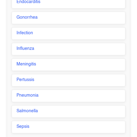
Endocarditis
Gonorrhea
Infection
Influenza
Meningitis
Pertussis
Pneumonia
Salmonella
Sepsis