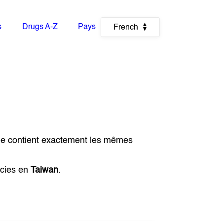
s
Drugs A-Z
Pays
French
ue contient exactement les mêmes
acies en
Taiwan
.