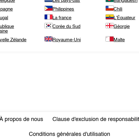
elgique
Les pays-bas
Bangladesh
spagne
Philippines
Chili
ugal
La france
L'Équateur
ublique
Corée du Sud
Géorgie
aine
velle Zélande
Royaume-Uni
Malte
À propos de nous
Clause d'exclusion de responsabili
Conditions générales d'utilisation