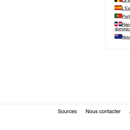
La B
L'E
Port
Rép
dominic
Nou
Sources
Nous contacter