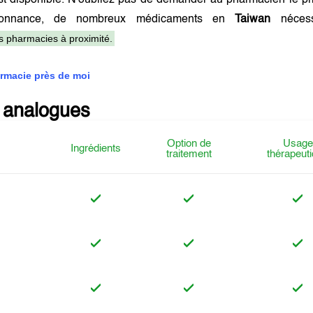
t disponible. N'oubliez pas de demander au pharmacien le pri
onnance, de nombreux médicaments en
Taiwan
nécess
es pharmacies à proximité.
rmacie près de moi
 analogues
Option de
Usage
Ingrédients
traitement
thérapeut