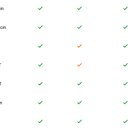
in
cin
T
T
in