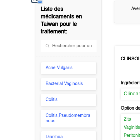
Liste des
Aver
médicaments en
Taiwan
pour le
traitement:
CLINSO
Acne Vulgaris
Ingrédien
Bacterial Vaginosis
Clinda
Colitis
Option de
Colitis,Pseudomembra
Zits
nous
Vaginiti
Peritonit
Diarrhea