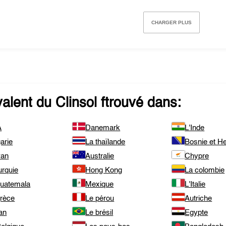
CHARGER PLUS
valent du
Clinsol
ftrouvé dans:
A
Danemark
L'Inde
arie
La thaïlande
Bosnie et H
wan
Australie
Chypre
urquie
Hong Kong
La colombie
guatemala
Mexique
L'Italie
grèce
Le pérou
Autriche
an
Le brésil
Egypte