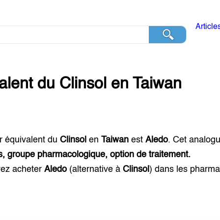
Article
alent du
Clinsol
en
Taiwan
r équivalent du
Clinsol
en
Taiwan
est
Aledo
. Cet analog
s, groupe pharmacologique, option de traitement.
ez acheter
Aledo
(alternative à
Clinsol
) dans les pharm