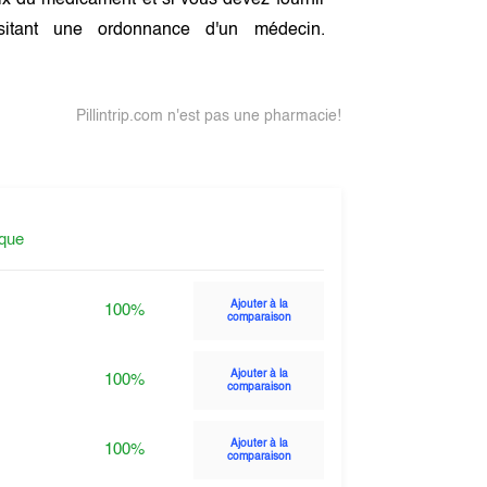
x du médicament et si vous devez fournir
itant une ordonnance d'un médecin.
Pillintrip.com n'est pas une pharmacie!
ique
Ajouter à la
100%
comparaison
Ajouter à la
100%
comparaison
Ajouter à la
100%
comparaison