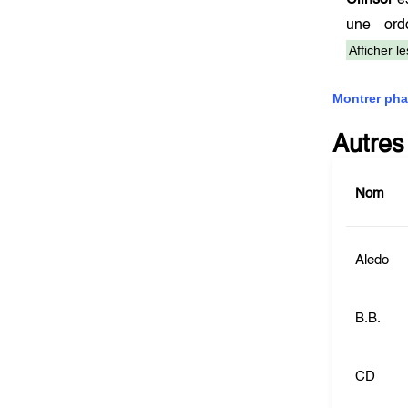
Clinsol
es
une ord
Afficher l
Montrer pha
Autres
Nom
Aledo
B.B.
CD