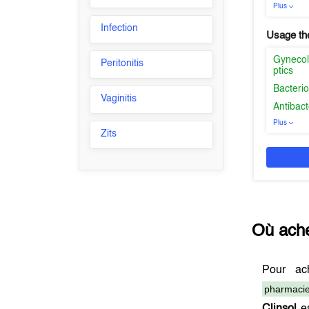
Plus
Infection
Usage th
Gynecolo
Peritonitis
ptics
Bacterio
Vaginitis
Antibact
Plus
Zits
Où ach
Pour ac
pharmacie