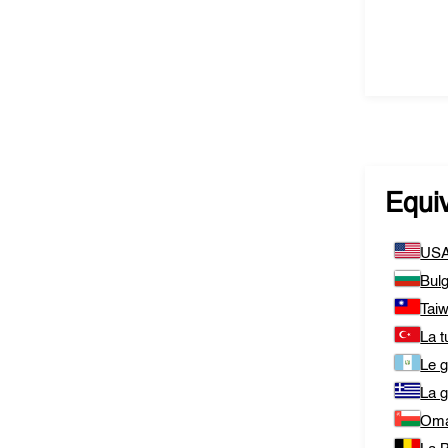
Equi
US
Bulg
Tai
La t
Le 
La 
Om