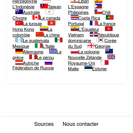
Herzégovine
Liban
L'Indonésie
Taiwan
L'Espagne
Australie
Philippines
Chili
Chypre
Le canada
Costa Rica
La turquie
Portugal
La france
Hong Kong
La
L'Équateur
colombie
La chine
Vietnam
République
Le guatemala
dominicaine
Corée
Mexique
L'Italie
du Sud
Géorgie
Allemagne
La
La pologne
grèce
Le pérou
Nouvelle Zélande
Autriche
Royaume-Uni
Fédération de Russie
Malte
Estonie
Sources
Nous contacter