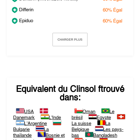
Differin
60%
Égal
Epiduo
60%
Égal
CHARGER PLUS
Equivalent du
Clinsol
ftrouvé
dans:
USA
Oman
Le
Danemark
L'Inde
brésil
Egypte
L'Argentine
La suisse
La
Bulgarie
La
Belgique
Les pays-
thaïlande
Bosnie et
bas
Bangladesh