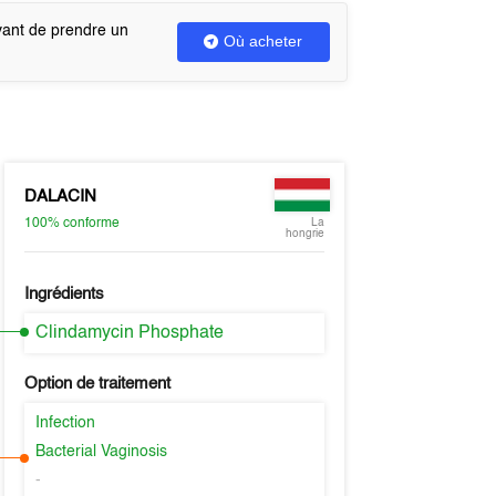
vant de prendre un
Où acheter
DALACIN
100%
conforme
La
hongrie
Ingrédients
Clindamycin Phosphate
Option de traitement
Infection
Bacterial Vaginosis
-