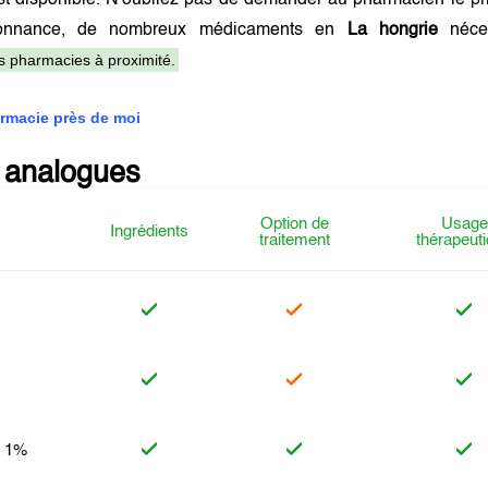
t disponible. N'oubliez pas de demander au pharmacien le pri
onnance, de nombreux médicaments en
La hongrie
néces
es pharmacies à proximité.
rmacie près de moi
 analogues
Option de
Usage
Ingrédients
traitement
thérapeut
n 1%