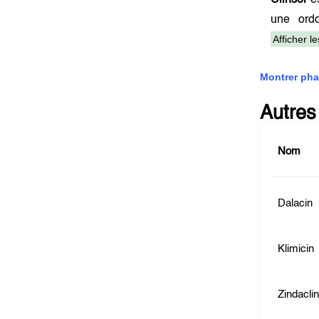
Clinsol
es
une ord
Afficher l
Montrer pha
Autres
Nom
Dalacin
Klimicin
Zindacli