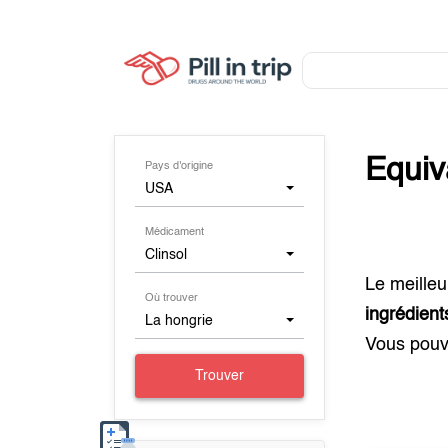
Equiv
Pays d'origine
USA
Médicament
Clinsol
Le meilleu
Où trouver
ingrédien
La hongrie
Vous pouv
Trouver