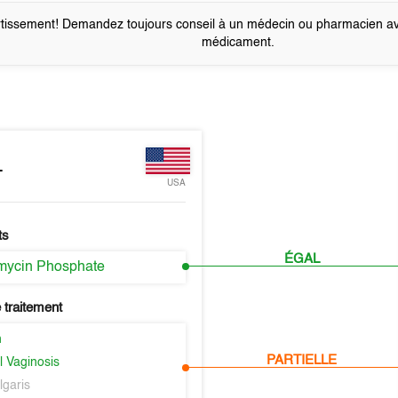
tissement! Demandez toujours conseil à un médecin ou pharmacien a
médicament.
L
USA
ts
ÉGAL
mycin Phosphate
 traitement
n
PARTIELLE
l Vaginosis
lgaris