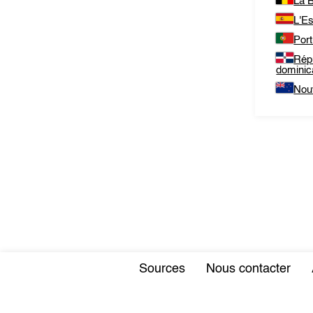
La B
L'E
Port
Rép
dominic
Nou
Sources
Nous contacter