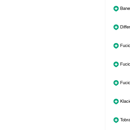
Bane
Differ
Fucic
Fucid
Fucid
Klaci
Tobr