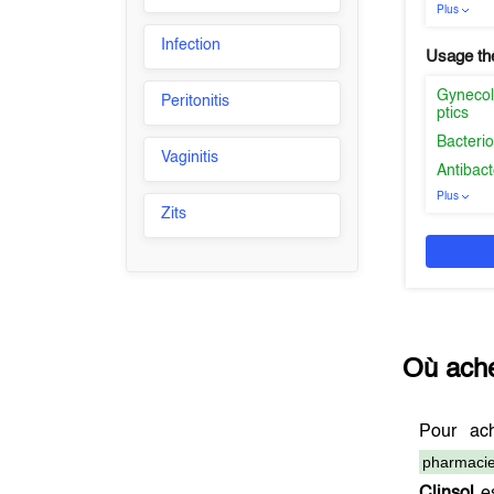
Plus
Infection
Usage th
Gynecolo
Peritonitis
ptics
Bacterio
Vaginitis
Antibact
Plus
Zits
Où ach
Pour ac
pharmacie