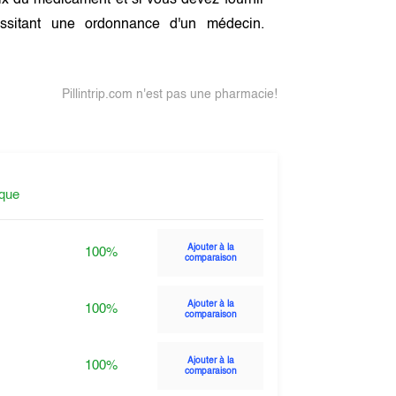
x du médicament et si vous devez fournir
sitant une ordonnance d'un médecin.
Pillintrip.com n'est pas une pharmacie!
ique
Ajouter à la
100%
comparaison
Ajouter à la
100%
comparaison
Ajouter à la
100%
comparaison