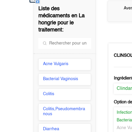
Liste des
Aver
médicaments en
La
hongrie
pour le
traitement:
CLINSO
Acne Vulgaris
Ingrédien
Bacterial Vaginosis
Clinda
Colitis
Option de
Colitis,Pseudomembra
Infectio
nous
Bacteria
Acne Vu
Diarrhea