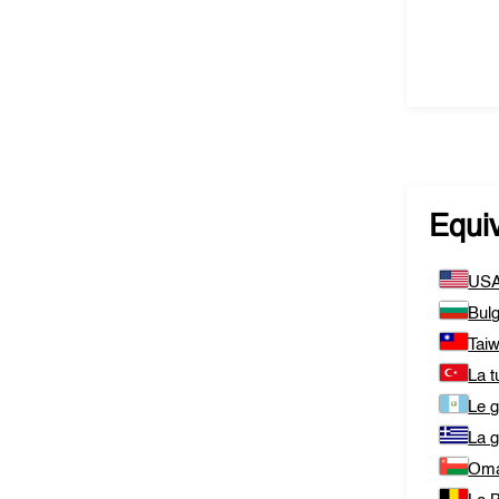
Equi
US
Bulg
Tai
La t
Le 
La 
Om