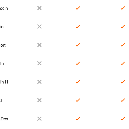
ocin
in
ort
in
in H
d
aDex