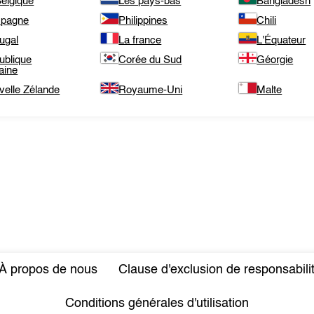
elgique
Les pays-bas
Bangladesh
spagne
Philippines
Chili
ugal
La france
L'Équateur
ublique
Corée du Sud
Géorgie
aine
velle Zélande
Royaume-Uni
Malte
À propos de nous
Clause d'exclusion de responsabili
Conditions générales d'utilisation