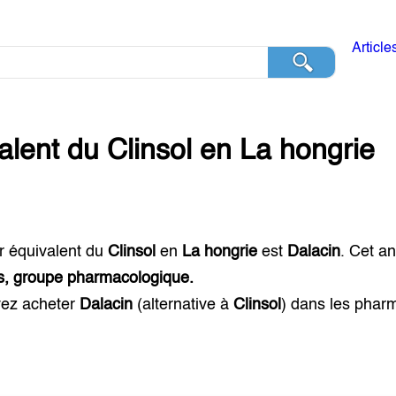
Article
alent du
Clinsol
en
La hongrie
r équivalent du
Clinsol
en
La hongrie
est
Dalacin
. Cet a
ts, groupe pharmacologique.
ez acheter
Dalacin
(alternative à
Clinsol
) dans les phar