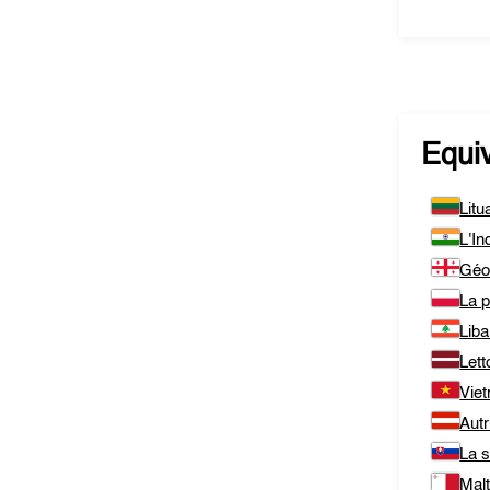
Equi
Litu
L'In
Géo
La 
Lib
Lett
Vie
Autr
La s
Mal