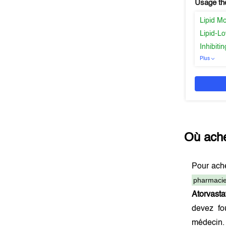
Usage th
Lipid Mo
Lipid-L
Inhibit
Plus
Où ach
Pour ach
pharmacie
Atorvasta
devez f
médecin