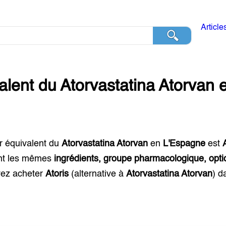
Article
alent du
Atorvastatina Atorvan
r équivalent du
Atorvastatina Atorvan
en
L'Espagne
est
nt les mêmes
ingrédients, groupe pharmacologique, opti
ez acheter
Atoris
(alternative à
Atorvastatina Atorvan
) d