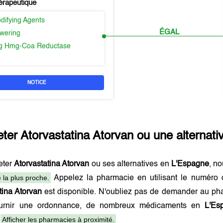
érapeutique
difying Agents
ÉGAL
owering
ing Hmg-Coa Reductase
NOTICE
eter
Atorvastatina Atorvan
ou une alternati
eter
Atorvastatina Atorvan
ou ses alternatives en
L'Espagne
, n
 la plus proche.
Appelez la pharmacie en utilisant le numéro 
tina Atorvan
est disponible. N'oubliez pas de demander au pha
ournir une ordonnance, de nombreux médicaments en
L'Es
Afficher les pharmacies à proximité.
.