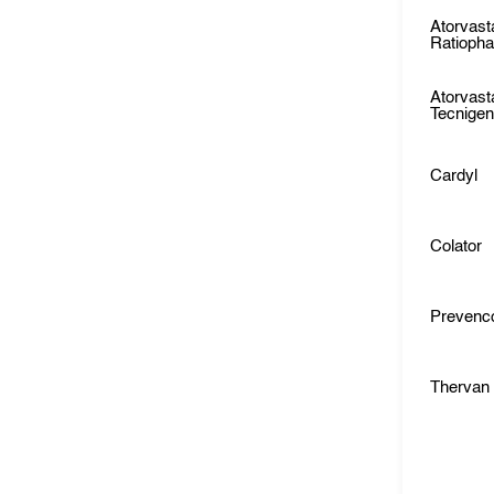
Atorvast
Ratioph
Atorvast
Tecnige
Cardyl
Colator
Prevenc
Thervan