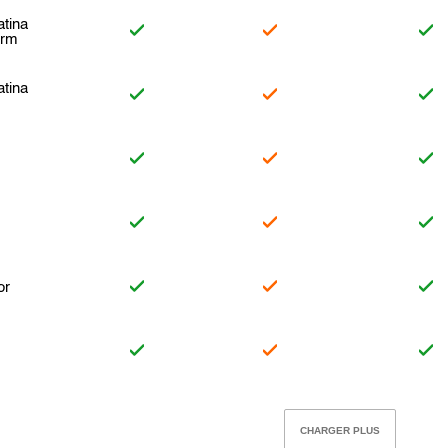
atina
arm
atina
n
or
CHARGER PLUS