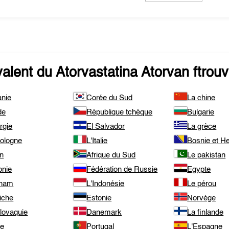
valent du
Atorvastatina Atorvan
ftrouv
anie
Corée du Sud
La chine
de
République tchèque
Bulgarie
rgie
El Salvador
La grèce
pologne
L'Italie
Bosnie et H
an
Afrique du Sud
Le pakistan
onie
Fédération de Russie
Egypte
tnam
L'Indonésie
Le pérou
iche
Estonie
Norvège
lovaquie
Danemark
La finlande
te
Portugal
L'Espagne