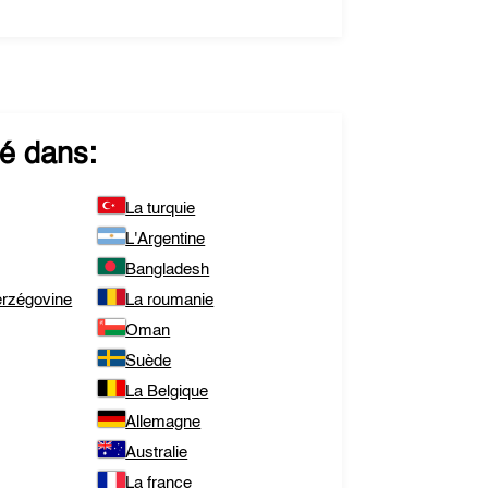
é dans:
La turquie
L'Argentine
Bangladesh
erzégovine
La roumanie
Oman
Suède
La Belgique
Allemagne
Australie
La france