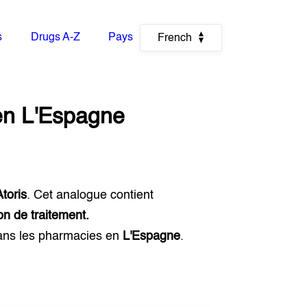
s
Drugs A-Z
Pays
French
en
L'Espagne
Atoris
. Cet analogue contient
on de traitement.
ans les pharmacies en
L'Espagne
.