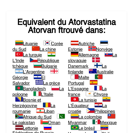
Equivalent du
Atorvastatina
Atorvan
ftrouvé dans:
Lituanie
Corée
Autriche
du Sud
La chine
Estonie
Norvège
La turquie
Allemagne
La
L'Inde
République
slovaquie
tchèque
Bulgarie
Danemark
La
L'Argentine
finlande
Australie
Géorgie
El
Malte
Salvador
La grèce
Portugal
Bangladesh
La
L'Espagne
La
pologne
L'Italie
france
Chypre
Bosnie et
La tunisie
Herzégovine
La
L'Équateur
La
roumanie
Liban
croatie
Philippines
Afrique du Sud
La colombie
Le pakistan
Oman
Myanmar
Mexique
Lettonie
Le brésil