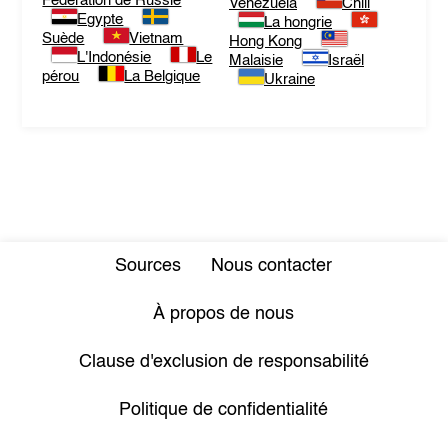
Fédération de Russie
Venezuela
Chili
Egypte
La hongrie
Suède
Vietnam
Hong Kong
L'Indonésie
Le
Malaisie
Israël
pérou
La Belgique
Ukraine
Sources
Nous contacter
À propos de nous
Clause d'exclusion de responsabilité
Politique de confidentialité