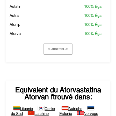
Astatin
100%
Égal
Astra
100%
Égal
Atorlip
100%
Égal
Atorva
100%
Égal
CHARGER PLUS
Equivalent du
Atorvastatina
Atorvan
ftrouvé dans:
Lituanie
Corée
Autriche
du Sud
La chine
Estonie
Norvège