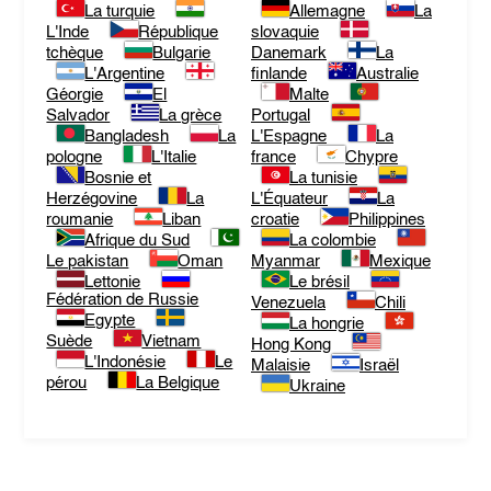
La turquie
Allemagne
La
L'Inde
République
slovaquie
tchèque
Bulgarie
Danemark
La
L'Argentine
finlande
Australie
Géorgie
El
Malte
Salvador
La grèce
Portugal
Bangladesh
La
L'Espagne
La
pologne
L'Italie
france
Chypre
Bosnie et
La tunisie
Herzégovine
La
L'Équateur
La
roumanie
Liban
croatie
Philippines
Afrique du Sud
La colombie
Le pakistan
Oman
Myanmar
Mexique
Lettonie
Le brésil
Fédération de Russie
Venezuela
Chili
Egypte
La hongrie
Suède
Vietnam
Hong Kong
L'Indonésie
Le
Malaisie
Israël
pérou
La Belgique
Ukraine