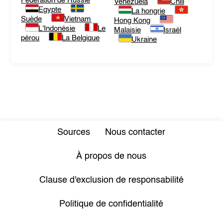
Fédération de Russie
Venezuela
Chili
Egypte
La hongrie
Suède
Vietnam
Hong Kong
L'Indonésie
Le
Malaisie
Israël
pérou
La Belgique
Ukraine
Sources
Nous contacter
À propos de nous
Clause d'exclusion de responsabilité
Politique de confidentialité