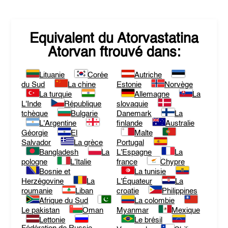
Equivalent du
Atorvastatina
Atorvan
ftrouvé dans:
Lituanie
Corée
Autriche
du Sud
La chine
Estonie
Norvège
La turquie
Allemagne
La
L'Inde
République
slovaquie
tchèque
Bulgarie
Danemark
La
L'Argentine
finlande
Australie
Géorgie
El
Malte
Salvador
La grèce
Portugal
Bangladesh
La
L'Espagne
La
pologne
L'Italie
france
Chypre
Bosnie et
La tunisie
Herzégovine
La
L'Équateur
La
roumanie
Liban
croatie
Philippines
Afrique du Sud
La colombie
Le pakistan
Oman
Myanmar
Mexique
Lettonie
Le brésil