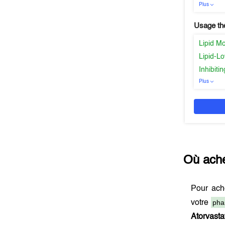
Plus
Usage th
Lipid Mo
Lipid-L
Inhibit
Plus
Où ach
Pour ach
pha
votre
Atorvasta