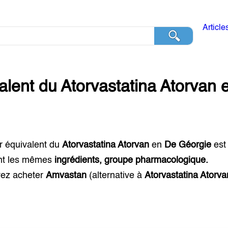
Article
alent du
Atorvastatina Atorvan
r équivalent du
Atorvastatina Atorvan
en
De Géorgie
es
nt les mêmes
ingrédients, groupe pharmacologique.
ez acheter
Amvastan
(alternative à
Atorvastatina Atorva