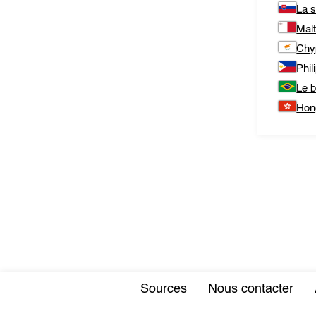
La s
Mal
Chy
Phil
Le b
Hon
Sources
Nous contacter