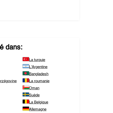
é dans:
La turquie
L'Argentine
Bangladesh
erzégovine
La roumanie
Oman
Suède
La Belgique
Allemagne