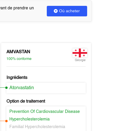
vant de prendre un
Où acheter
AMVASTAN
100%
conforme
Géorgie
Ingrédients
Atorvastatin
Option de traitement
Prevention Of Cardiovascular Disease
Hypercholesterolemia
Familial Hypercholesterolemia