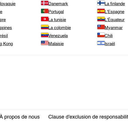
lovaquie
Danemark
La finlande
te
Portugal
L'Espagne
pre
La tunisie
L'Équateur
ippines
La colombie
Myanmar
résil
Venezuela
Chili
g Kong
Malaisie
Israël
À propos de nous
Clause d'exclusion de responsabili