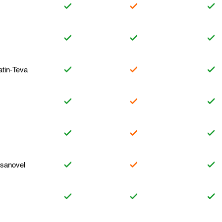
atin-Teva
-sanovel