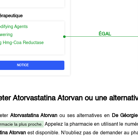
érapeutique
difying Agents
ÉGAL
owering
ing Hmg-Coa Reductase
NOTICE
eter
Atorvastatina Atorvan
ou une alternati
eter
Atorvastatina Atorvan
ou ses alternatives en
De Géorgie
rmacie la plus proche.
Appelez la pharmacie en utilisant le numé
tina Atorvan
est disponible. N'oubliez pas de demander au pha