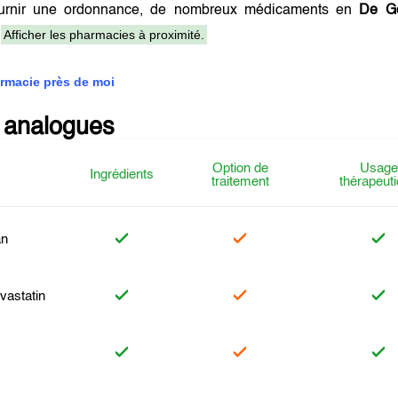
urnir une ordonnance, de nombreux médicaments en
De Gé
Afficher les pharmacies à proximité.
.
rmacie près de moi
 analogues
Option de
Usage
Ingrédients
traitement
thérapeut
an
vastatin