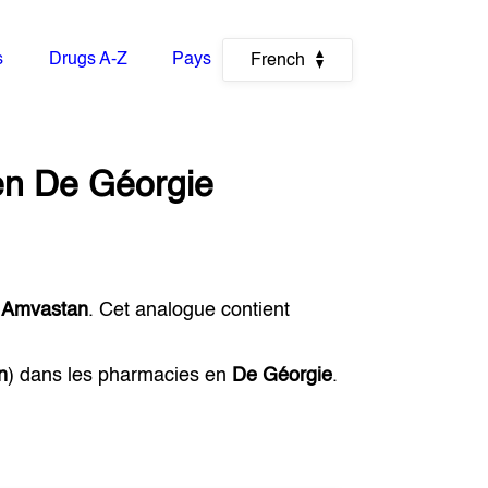
s
Drugs A-Z
Pays
French
en
De Géorgie
t
Amvastan
. Cet analogue contient
n
) dans les pharmacies en
De Géorgie
.