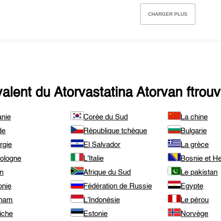
CHARGER PLUS
valent du
Atorvastatina Atorvan
ftrouv
anie
Corée du Sud
La chine
de
République tchèque
Bulgarie
rgie
El Salvador
La grèce
pologne
L'Italie
Bosnie et H
an
Afrique du Sud
Le pakistan
onie
Fédération de Russie
Egypte
tnam
L'Indonésie
Le pérou
iche
Estonie
Norvège