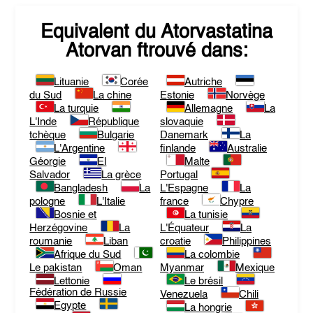
Equivalent du
Atorvastatina
Atorvan
ftrouvé dans:
Lituanie
Corée
Autriche
du Sud
La chine
Estonie
Norvège
La turquie
Allemagne
La
L'Inde
République
slovaquie
tchèque
Bulgarie
Danemark
La
L'Argentine
finlande
Australie
Géorgie
El
Malte
Salvador
La grèce
Portugal
Bangladesh
La
L'Espagne
La
pologne
L'Italie
france
Chypre
Bosnie et
La tunisie
Herzégovine
La
L'Équateur
La
roumanie
Liban
croatie
Philippines
Afrique du Sud
La colombie
Le pakistan
Oman
Myanmar
Mexique
Lettonie
Le brésil
Fédération de Russie
Venezuela
Chili
Egypte
La hongrie