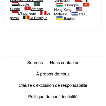
Fédération de Russie
Venezuela
Chili
Egypte
La hongrie
Suède
Vietnam
Hong Kong
L'Indonésie
Le
Malaisie
Israël
pérou
La Belgique
Ukraine
Sources
Nous contacter
À propos de nous
Clause d'exclusion de responsabilité
Politique de confidentialité