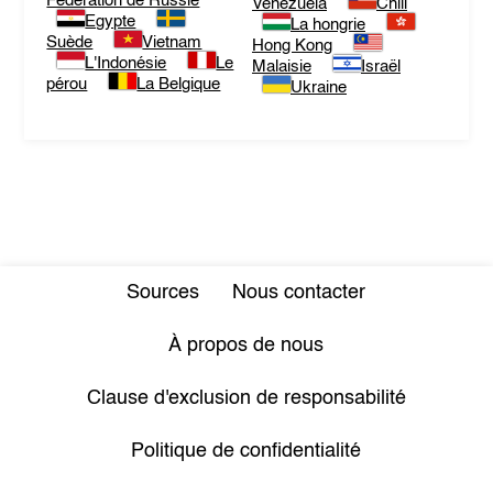
Fédération de Russie
Venezuela
Chili
Egypte
La hongrie
Suède
Vietnam
Hong Kong
L'Indonésie
Le
Malaisie
Israël
pérou
La Belgique
Ukraine
Sources
Nous contacter
À propos de nous
Clause d'exclusion de responsabilité
Politique de confidentialité