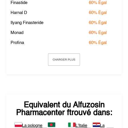
Finastide
60%
Égal
Harnal D
60%
Égal
Ilyang Finasteride
60%
Égal
Monad
60%
Égal
Profina
60%
Égal
CHARGER PLUS
Equivalent du
Alfuzosin
Pharmacenter
ftrouvé dans:
La pologne
L'Italie
La