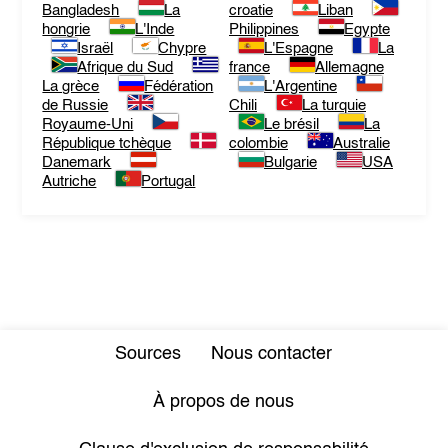
Bangladesh
La
croatie
Liban
hongrie
L'Inde
Philippines
Egypte
Israël
Chypre
L'Espagne
La
Afrique du Sud
france
Allemagne
La grèce
Fédération
L'Argentine
de Russie
Chili
La turquie
Royaume-Uni
Le brésil
La
République tchèque
colombie
Australie
Danemark
Bulgarie
USA
Autriche
Portugal
Sources
Nous contacter
À propos de nous