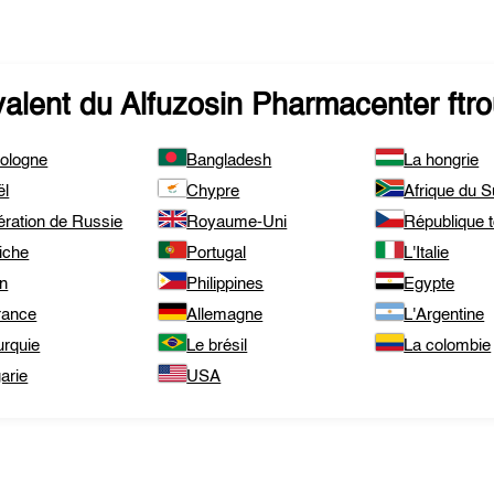
valent du
Alfuzosin Pharmacenter
ftr
pologne
Bangladesh
La hongrie
ël
Chypre
Afrique du 
ération de Russie
Royaume-Uni
République 
iche
Portugal
L'Italie
an
Philippines
Egypte
rance
Allemagne
L'Argentine
urquie
Le brésil
La colombie
arie
USA