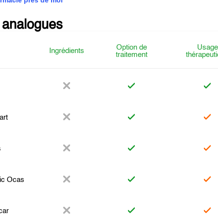
rmacie près de moi
 analogues
Option de
Usage
Ingrédients
traitement
thérapeut
art
s
c Ocas
car