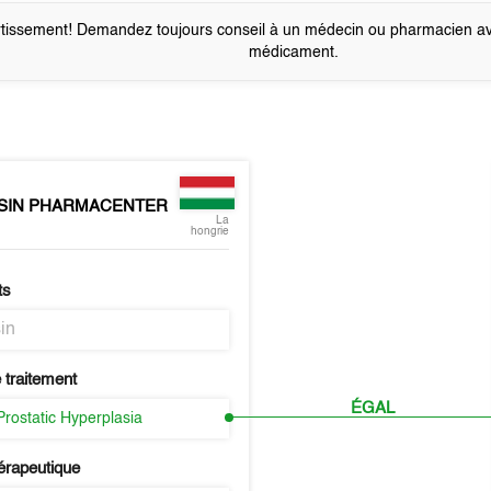
tissement! Demandez toujours conseil à un médecin ou pharmacien a
médicament.
SIN PHARMACENTER
La
hongrie
ts
in
 traitement
ÉGAL
Prostatic Hyperplasia
érapeutique