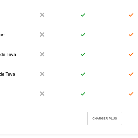
rt
ide Teva
ide Teva
CHARGER PLUS