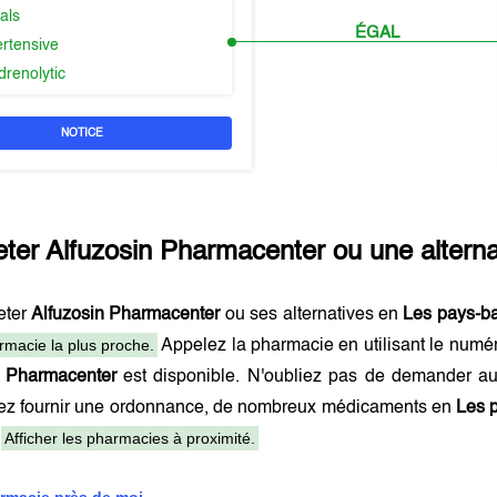
als
ÉGAL
ertensive
drenolytic
NOTICE
eter
Alfuzosin Pharmacenter
ou une altern
eter
Alfuzosin Pharmacenter
ou ses alternatives en
Les pays-b
rmacie la plus proche.
Appelez la pharmacie en utilisant le numé
n Pharmacenter
est disponible. N'oubliez pas de demander au
ez fournir une ordonnance, de nombreux médicaments en
Les 
Afficher les pharmacies à proximité.
.