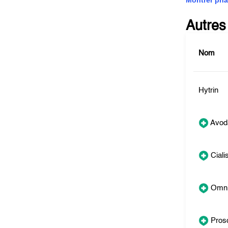
Montrer pha
Autres
Nom
Hytrin
Avod
Ciali
Omni
Pros