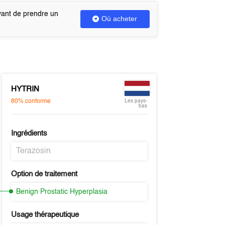
vant de prendre un
Où acheter
HYTRIN
80%
conforme
Les pays-
bas
Ingrédients
Terazosin
Option de traitement
Benign Prostatic Hyperplasia
Usage thérapeutique