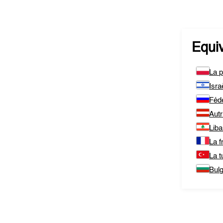
Equi
La 
Isra
Féd
Autr
Lib
La f
La t
Bulg