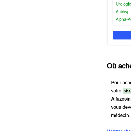
Urologic
Antihyp
Alpha-A
Où ach
Pour ach
pha
votre
Alfuzosi
vous dev
médecin