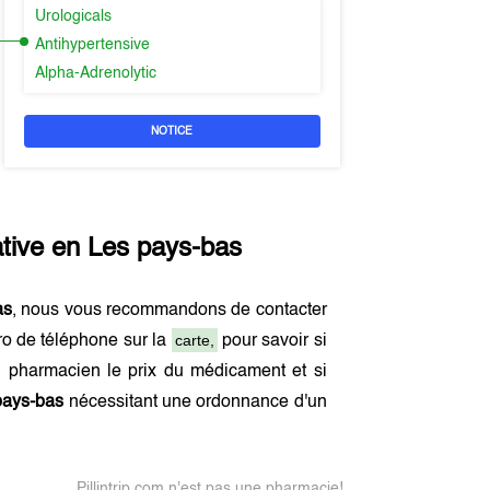
Urologicals
Antihypertensive
Alpha-Adrenolytic
NOTICE
ative en
Les pays-bas
as
, nous vous recommandons de contacter
carte,
ro de téléphone sur la
pour savoir si
 pharmacien le prix du médicament et si
pays-bas
nécessitant une ordonnance d'un
Pillintrip.com n'est pas une pharmacie!