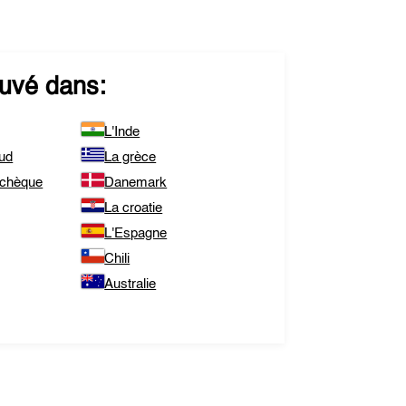
ouvé dans:
L'Inde
Sud
La grèce
tchèque
Danemark
La croatie
L'Espagne
Chili
Australie