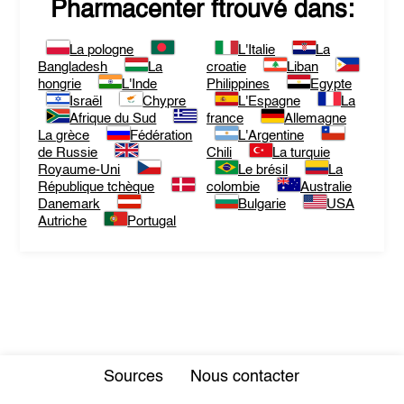
Pharmacenter
ftrouvé dans:
La pologne
L'Italie
La
Bangladesh
La
croatie
Liban
hongrie
L'Inde
Philippines
Egypte
Israël
Chypre
L'Espagne
La
Afrique du Sud
france
Allemagne
La grèce
Fédération
L'Argentine
de Russie
Chili
La turquie
Royaume-Uni
Le brésil
La
République tchèque
colombie
Australie
Danemark
Bulgarie
USA
Autriche
Portugal
Sources
Nous contacter