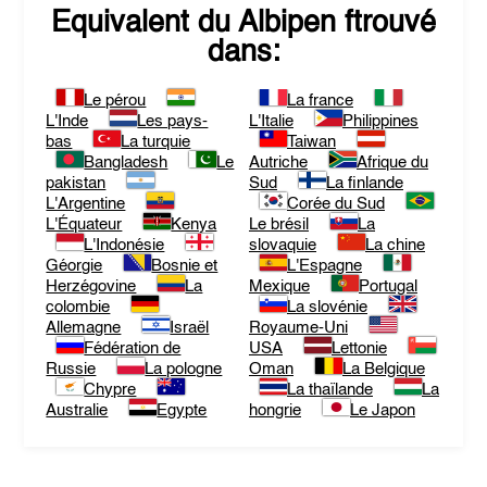
Equivalent du
Albipen
ftrouvé
dans:
Le pérou
La france
L'Inde
Les pays-
L'Italie
Philippines
bas
La turquie
Taiwan
Bangladesh
Le
Autriche
Afrique du
pakistan
Sud
La finlande
L'Argentine
Corée du Sud
L'Équateur
Kenya
Le brésil
La
L'Indonésie
slovaquie
La chine
Géorgie
Bosnie et
L'Espagne
Herzégovine
La
Mexique
Portugal
colombie
La slovénie
Allemagne
Israël
Royaume-Uni
Fédération de
USA
Lettonie
Russie
La pologne
Oman
La Belgique
Chypre
La thaïlande
La
Australie
Egypte
hongrie
Le Japon