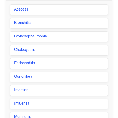
Abscess
Bronchitis
Bronchopneumonia
Cholecystitis
Endocarditis
Gonorrhea
Infection
Influenza
Meningitis