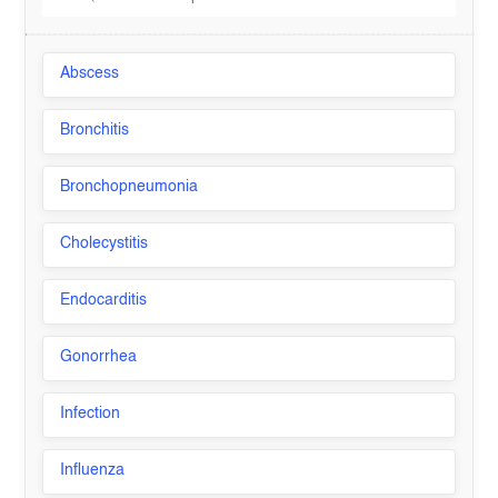
Abscess
Bronchitis
Bronchopneumonia
Cholecystitis
Endocarditis
Gonorrhea
Infection
Influenza