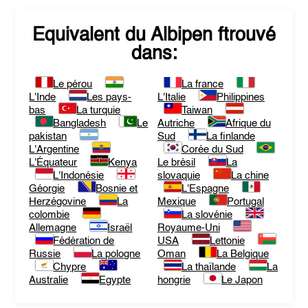
Equivalent du
Albipen
ftrouvé
dans:
Le pérou
La france
L'Inde
Les pays-
L'Italie
Philippines
bas
La turquie
Taiwan
Bangladesh
Le
Autriche
Afrique du
pakistan
Sud
La finlande
L'Argentine
Corée du Sud
L'Équateur
Kenya
Le brésil
La
L'Indonésie
slovaquie
La chine
Géorgie
Bosnie et
L'Espagne
Herzégovine
La
Mexique
Portugal
colombie
La slovénie
Allemagne
Israël
Royaume-Uni
Fédération de
USA
Lettonie
Russie
La pologne
Oman
La Belgique
Chypre
La thaïlande
La
Australie
Egypte
hongrie
Le Japon