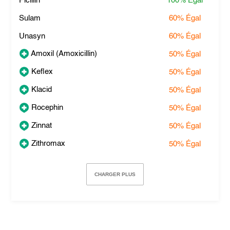
Picillin
100%
Égal
Sulam
60%
Égal
Unasyn
60%
Égal
Amoxil (Amoxicillin)
50%
Égal
Keflex
50%
Égal
Klacid
50%
Égal
Rocephin
50%
Égal
Zinnat
50%
Égal
Zithromax
50%
Égal
CHARGER PLUS