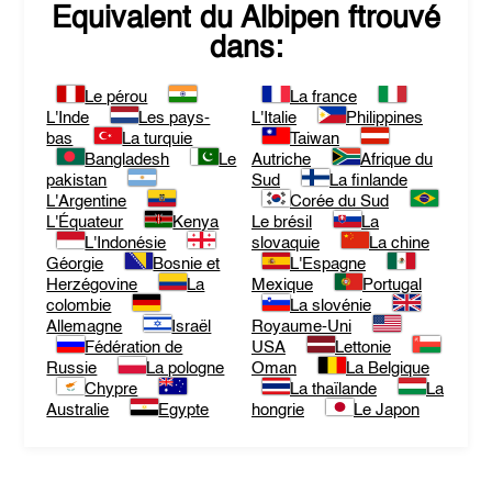
Equivalent du
Albipen
ftrouvé
dans:
Le pérou
La france
L'Inde
Les pays-
L'Italie
Philippines
bas
La turquie
Taiwan
Bangladesh
Le
Autriche
Afrique du
pakistan
Sud
La finlande
L'Argentine
Corée du Sud
L'Équateur
Kenya
Le brésil
La
L'Indonésie
slovaquie
La chine
Géorgie
Bosnie et
L'Espagne
Herzégovine
La
Mexique
Portugal
colombie
La slovénie
Allemagne
Israël
Royaume-Uni
Fédération de
USA
Lettonie
Russie
La pologne
Oman
La Belgique
Chypre
La thaïlande
La
Australie
Egypte
hongrie
Le Japon