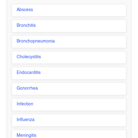
Abscess
Bronchitis
Bronchopneumonia
Cholecystitis
Endocarditis
Gonorrhea
Infection
Influenza
Meningitis