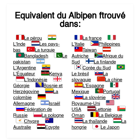
Equivalent du
Albipen
ftrouvé
dans:
Le pérou
La france
L'Inde
Les pays-
L'Italie
Philippines
bas
La turquie
Taiwan
Bangladesh
Le
Autriche
Afrique du
pakistan
Sud
La finlande
L'Argentine
Corée du Sud
L'Équateur
Kenya
Le brésil
La
L'Indonésie
slovaquie
La chine
Géorgie
Bosnie et
L'Espagne
Herzégovine
La
Mexique
Portugal
colombie
La slovénie
Allemagne
Israël
Royaume-Uni
Fédération de
USA
Lettonie
Russie
La pologne
Oman
La Belgique
Chypre
La thaïlande
La
Australie
Egypte
hongrie
Le Japon