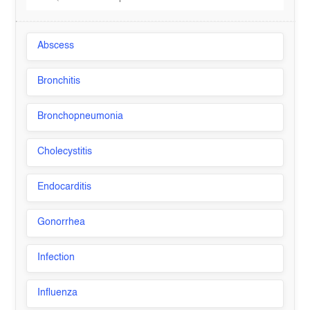
Abscess
Bronchitis
Bronchopneumonia
Cholecystitis
Endocarditis
Gonorrhea
Infection
Influenza