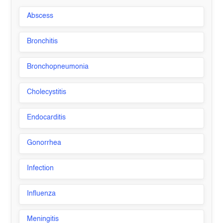
Abscess
Bronchitis
Bronchopneumonia
Cholecystitis
Endocarditis
Gonorrhea
Infection
Influenza
Meningitis