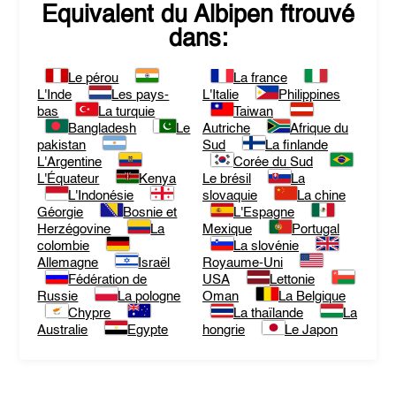
Equivalent du
Albipen
ftrouvé
dans:
Le pérou
La france
L'Inde
Les pays-
L'Italie
Philippines
bas
La turquie
Taiwan
Bangladesh
Le
Autriche
Afrique du
pakistan
Sud
La finlande
L'Argentine
Corée du Sud
L'Équateur
Kenya
Le brésil
La
L'Indonésie
slovaquie
La chine
Géorgie
Bosnie et
L'Espagne
Herzégovine
La
Mexique
Portugal
colombie
La slovénie
Allemagne
Israël
Royaume-Uni
Fédération de
USA
Lettonie
Russie
La pologne
Oman
La Belgique
Chypre
La thaïlande
La
Australie
Egypte
hongrie
Le Japon