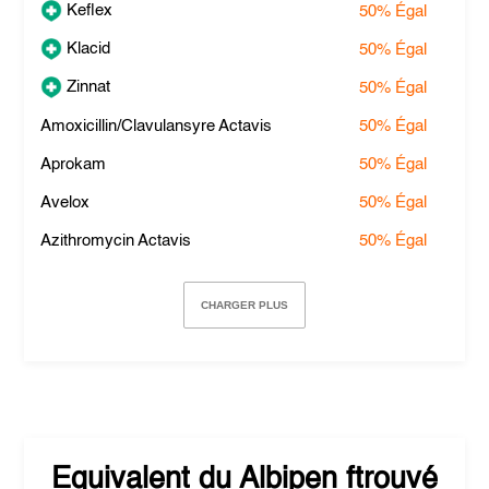
Keflex
50%
Égal
Klacid
50%
Égal
Zinnat
50%
Égal
Amoxicillin/Clavulansyre Actavis
50%
Égal
Aprokam
50%
Égal
Avelox
50%
Égal
Azithromycin Actavis
50%
Égal
CHARGER PLUS
Equivalent du
Albipen
ftrouvé