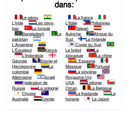
dans:
Le pérou
La france
L'Inde
Les pays-
L'Italie
Philippines
bas
La turquie
Taiwan
Bangladesh
Le
Autriche
Afrique du
pakistan
Sud
La finlande
L'Argentine
Corée du Sud
L'Équateur
Kenya
Le brésil
La
L'Indonésie
slovaquie
La chine
Géorgie
Bosnie et
L'Espagne
Herzégovine
La
Mexique
Portugal
colombie
La slovénie
Allemagne
Israël
Royaume-Uni
Fédération de
USA
Lettonie
Russie
La pologne
Oman
La Belgique
Chypre
La thaïlande
La
Australie
Egypte
hongrie
Le Japon