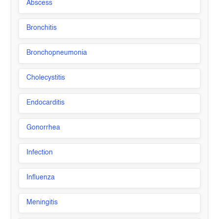
Abscess
Bronchitis
Bronchopneumonia
Cholecystitis
Endocarditis
Gonorrhea
Infection
Influenza
Meningitis