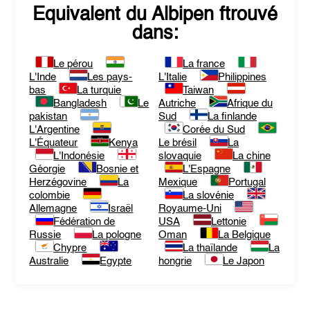
Equivalent du
Albipen
ftrouvé
dans:
Le pérou
La france
L'Inde
Les pays-
L'Italie
Philippines
bas
La turquie
Taiwan
Bangladesh
Le
Autriche
Afrique du
pakistan
Sud
La finlande
L'Argentine
Corée du Sud
L'Équateur
Kenya
Le brésil
La
L'Indonésie
slovaquie
La chine
Géorgie
Bosnie et
L'Espagne
Herzégovine
La
Mexique
Portugal
colombie
La slovénie
Allemagne
Israël
Royaume-Uni
Fédération de
USA
Lettonie
Russie
La pologne
Oman
La Belgique
Chypre
La thaïlande
La
Australie
Egypte
hongrie
Le Japon