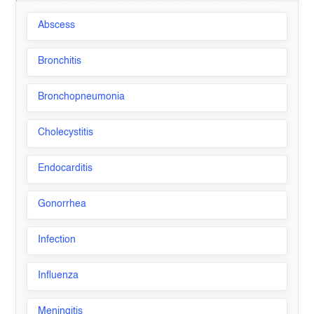
Abscess
Bronchitis
Bronchopneumonia
Cholecystitis
Endocarditis
Gonorrhea
Infection
Influenza
Meningitis