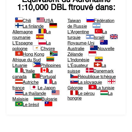
1:10,000 DBL
ftrouvé dans:
Chili
USA
Taiwan
Fédération
La finlande
de Russie
Allemagne
La
L'Argentine
La
roumanie
turquie
Israël
L'Espagne
La
Royaume-Uni
pologne
Chypre
Australie
Nouvelle
Hong Kong
Zélande
Afrique du Sud
L'Indonésie
Lituanie
Philippines
L'Équateur
La
L'Italie
Le
suisse
Danemark
canada
Portugal
République tchèque
Autriche
La
La slovaquie
france
Le Japon
Géorgie
La tunisie
La thaïlande
Le pérou
La
hongrie
Malaisie
Bulgarie
Le brésil