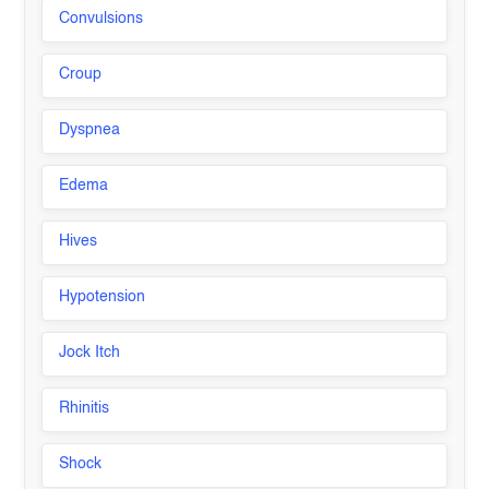
Convulsions
Croup
Dyspnea
Edema
Hives
Hypotension
Jock Itch
Rhinitis
Shock