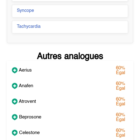
Syncope
Tachycardia
Autres analogues
60%
Aerius
Égal
60%
Anafen
Égal
60%
Atrovent
Égal
60%
Beprosone
Égal
60%
Celestone
Égal