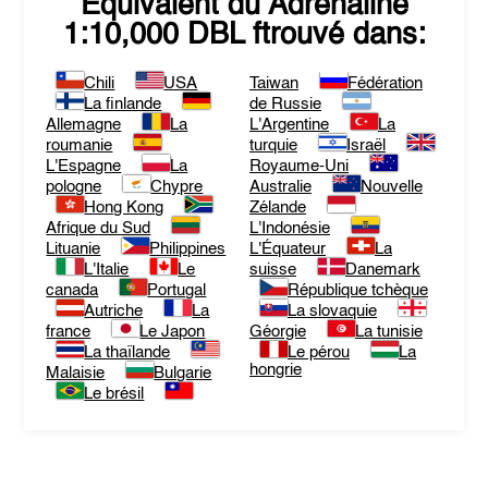
Equivalent du
Adrenaline
1:10,000 DBL
ftrouvé dans:
Chili
USA
Taiwan
Fédération
La finlande
de Russie
Allemagne
La
L'Argentine
La
roumanie
turquie
Israël
L'Espagne
La
Royaume-Uni
pologne
Chypre
Australie
Nouvelle
Hong Kong
Zélande
Afrique du Sud
L'Indonésie
Lituanie
Philippines
L'Équateur
La
L'Italie
Le
suisse
Danemark
canada
Portugal
République tchèque
Autriche
La
La slovaquie
france
Le Japon
Géorgie
La tunisie
La thaïlande
Le pérou
La
hongrie
Malaisie
Bulgarie
Le brésil