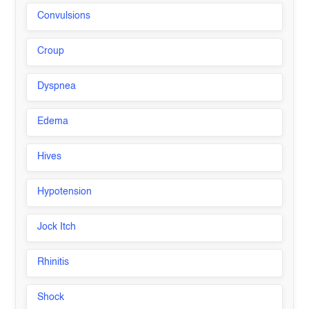
Convulsions
Croup
Dyspnea
Edema
Hives
Hypotension
Jock Itch
Rhinitis
Shock