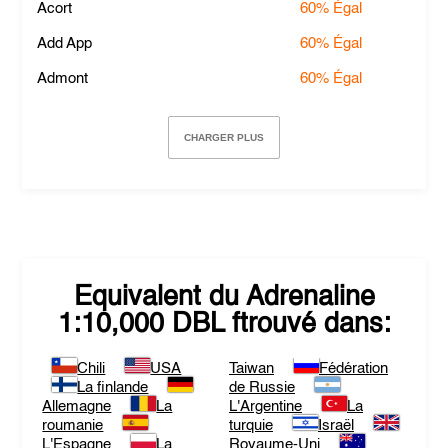
Acort
60%
Égal
Add App
60%
Égal
Admont
60%
Égal
CHARGER PLUS
Equivalent du
Adrenaline
1:10,000 DBL
ftrouvé dans:
Chili
USA
Taiwan
Fédération
La finlande
de Russie
Allemagne
La
L'Argentine
La
roumanie
turquie
Israël
L'Espagne
La
Royaume-Uni