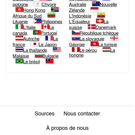
pologne
Chypre
Australie
Nouvelle
Hong Kong
Zélande
Afrique du Sud
L'Indonésie
Lituanie
Philippines
L'Équateur
La
L'Italie
Le
suisse
Danemark
canada
Portugal
République tchèque
Autriche
La
La slovaquie
france
Le Japon
Géorgie
La tunisie
La thaïlande
Le pérou
La
hongrie
Malaisie
Bulgarie
Le brésil
Sources
Nous contacter
À propos de nous