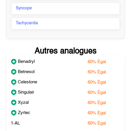
Syncope
Tachycardia
Autres analogues
Benadryl
60%
Égal
Betnesol
60%
Égal
Celestone
60%
Égal
Singulair
60%
Égal
Xyzal
60%
Égal
Zyrtec
60%
Égal
1-AL
60%
Égal