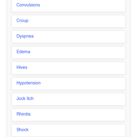
Convulsions
Croup
Dyspnea
Edema
Hives
Hypotension
Jock Itch
Rhinitis
Shock