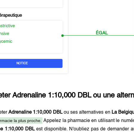
érapeutique
trictive
ÉGAL
nsive
ycemic
NOTICE
eter
Adrenaline 1:10,000 DBL
ou une alter
eter
Adrenaline 1:10,000 DBL
ou ses alternatives en
La Belgiq
rmacie la plus proche.
Appelez la pharmacie en utilisant le numé
ne 1:10,000 DBL
est disponible. N'oubliez pas de demander a