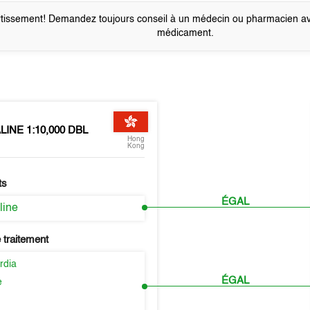
tissement! Demandez toujours conseil à un médecin ou pharmacien a
médicament.
INE 1:10,000 DBL
Hong
Kong
ts
ÉGAL
line
 traitement
rdia
ÉGAL
e