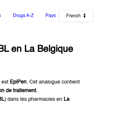
s
Drugs A-Z
Pays
French
BL
en
La Belgique
e
est
EpiPen
. Cet analogue contient
on de traitement.
BL
) dans les pharmacies en
La