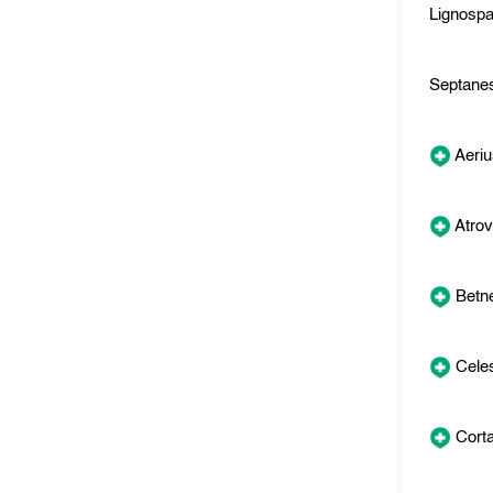
Lignosp
Septane
Aeriu
Atrov
Betn
Cele
Cort