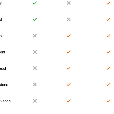
an
st
s
ent
esol
stone
avance