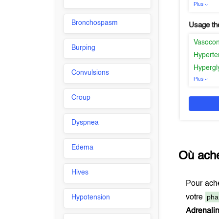
Plus
Bronchospasm
Usage th
Vasocons
Burping
Hyperte
Hypergl
Convulsions
Plus
Croup
Dyspnea
Edema
Où ach
Hives
Pour ach
pha
votre
Hypotension
Adrenali