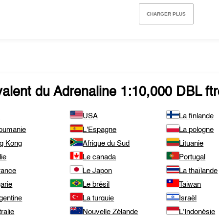
CHARGER PLUS
valent du
Adrenaline 1:10,000 DBL
ft
i
USA
La finlande
roumanie
L'Espagne
La pologne
g Kong
Afrique du Sud
Lituanie
lie
Le canada
Portugal
rance
Le Japon
La thaïlande
arie
Le brésil
Taiwan
gentine
La turquie
Israël
ralie
Nouvelle Zélande
L'Indonésie