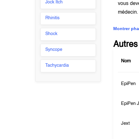
Jock Itch
vous dev
médecin
Rhinitis
Montrer pha
Shock
Autres
Syncope
Nom
Tachycardia
EpiPen
EpiPen J
Jext