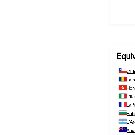
Equi
Chil
La 
Hon
L'Ita
La f
Bulg
L'Ar
Aust