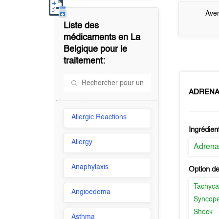
Aver
Liste des
médicaments en
La
Belgique
pour le
traitement:
ADRENAL
Allergic Reactions
Ingrédien
Allergy
Adrena
Anaphylaxis
Option de
Tachyca
Angioedema
Syncop
Shock
Asthma