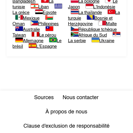
Bangladesh
La
La pologne
Le
tunisie
Liban
Japon
L'Indonésie
La grèce
Egypte
La thaïlande
La
Mexique
turquie
Bosnie et
Oman
Philippines
Herzégovine
Malte
Australie
République tchèque
Taiwan
Le pérou
Afrique du Sud
Allemagne
Le
La serbie
Ukraine
brésil
L'Espagne
Sources
Nous contacter
À propos de nous
Clause d'exclusion de responsabilité