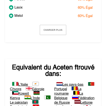
Lasix
60%
Égal
Melol
60%
Égal
CHARGER PLUS
Equivalent du
Aceten
ftrouvé
dans:
L'Italie
Les pays-bas
Chypre
Géorgie
Portugal
La
Koweït
roumanie
La
Kenya
L'Inde
Belgique
Fédération
Le pakistan
de Russie
Lettonie