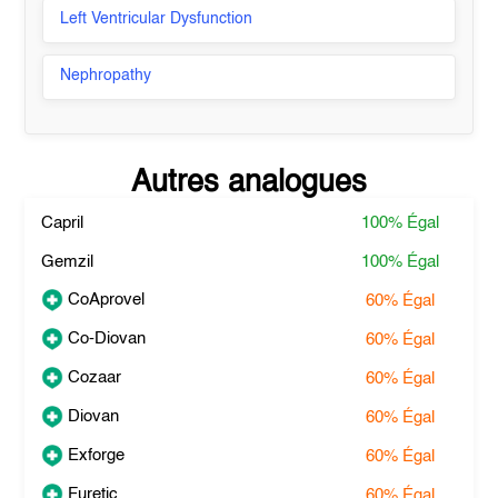
Left Ventricular Dysfunction
Nephropathy
Autres analogues
Capril
100%
Égal
Gemzil
100%
Égal
CoAprovel
60%
Égal
Co-Diovan
60%
Égal
Cozaar
60%
Égal
Diovan
60%
Égal
Exforge
60%
Égal
Furetic
60%
Égal