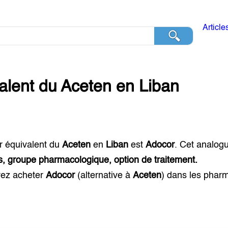
Article
alent du
Aceten
en
Liban
r équivalent du
Aceten
en
Liban
est
Adocor
. Cet analog
s, groupe pharmacologique, option de traitement.
ez acheter
Adocor
(alternative à
Aceten
) dans les phar