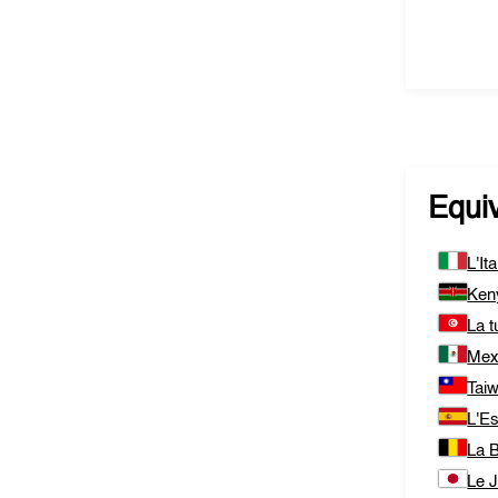
Equi
L'Ita
Ken
La t
Mex
Tai
L'E
La B
Le 