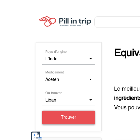
Equiv
Pays d'origine
L'Inde
Médicament
Aceten
Le meilleu
Où trouver
ingrédient
Liban
Vous pouv
Trouver