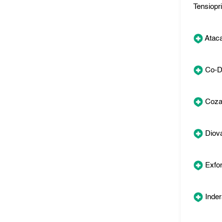
Tensiopri
Atac
Co-D
Coza
Diov
Exfo
Inder