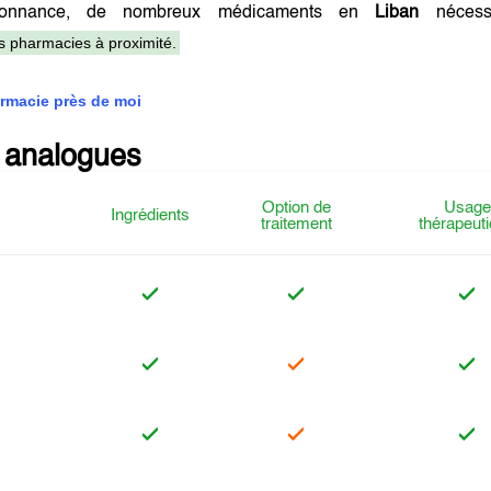
donnance, de nombreux médicaments en
Liban
nécessi
es pharmacies à proximité.
rmacie près de moi
 analogues
Option de
Usage
Ingrédients
traitement
thérapeut
l