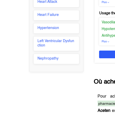
Heart Attack
Plus
Usage th
Heart Failure
Vasodila
Hypertension
Hypoten
Antihyp
Left Ventricular Dysfun
Plus
ction
Nephropathy
Où ach
Pour a
pharmacie
Aceten
es