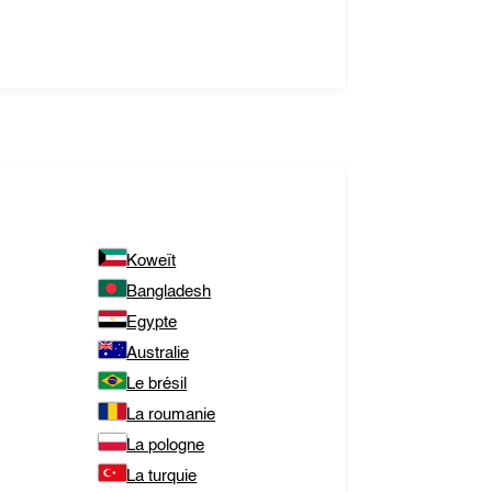
Koweït
Bangladesh
Egypte
Australie
Le brésil
La roumanie
La pologne
La turquie