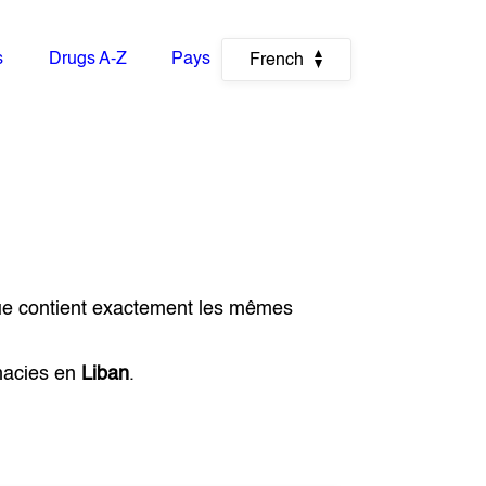
s
Drugs A-Z
Pays
French
ue contient exactement les mêmes
macies en
Liban
.