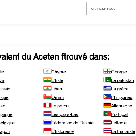
CHARGER PLUS
valent du
Aceten
ftrouvé dans:
lie
Chypre
Géorgie
ya
L'Inde
Le pakistan
unisie
Liban
La grèce
ique
Oman
Philippines
wan
Le pérou
Allemagne
spagne
Les pays-bas
Portugal
elgique
Fédération de Russie
Lettonie
Japon
L'Indonésie
La thaïlande