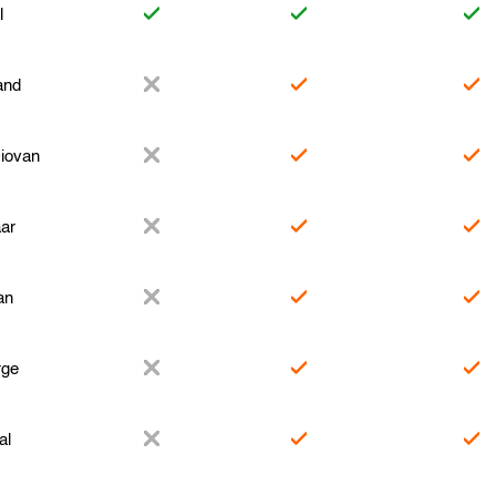
l
and
iovan
ar
an
rge
al