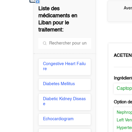
Liste des
Aver
médicaments en
Liban
pour le
traitement:
ACETEN
Congestive Heart Failu
re
Ingrédien
Diabetes Mellitus
Captopr
Diabetic Kidney Diseas
Option de
e
Nephro
Echocardiogram
Left Ven
Hyperte