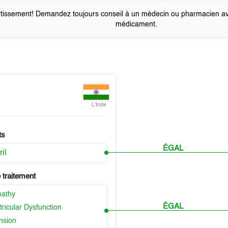
tissement! Demandez toujours conseil à un médecin ou pharmacien a
médicament.
L'Inde
ts
ÉGAL
il
 traitement
pathy
ÉGAL
tricular Dysfunction
nsion