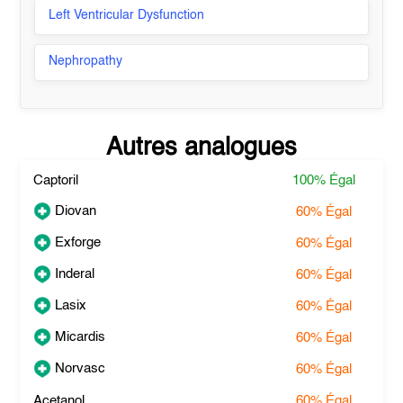
Left Ventricular Dysfunction
Nephropathy
Autres analogues
Captoril
100%
Égal
Diovan
60%
Égal
Exforge
60%
Égal
Inderal
60%
Égal
Lasix
60%
Égal
Micardis
60%
Égal
Norvasc
60%
Égal
Acetanol
60%
Égal