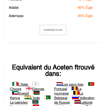
Adalat
60%
Égal
Adempas
60%
Égal
CHARGER PLUS
Equivalent du
Aceten
ftrouvé
dans:
L'Italie
Les pays-bas
Chypre
Géorgie
Portugal
La
Koweït
roumanie
La
Kenya
L'Inde
Belgique
Fédération
Le pakistan
de Russie
Lettonie