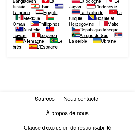
Bangladesh
La
La pologne
Le
tunisie
Liban
Japon
L'Indonésie
La grèce
Egypte
La thaïlande
La
Mexique
turquie
Bosnie et
Oman
Philippines
Herzégovine
Malte
Australie
République tchèque
Taiwan
Le pérou
Afrique du Sud
Allemagne
Le
La serbie
Ukraine
brésil
L'Espagne
Sources
Nous contacter
À propos de nous
Clause d'exclusion de responsabilité