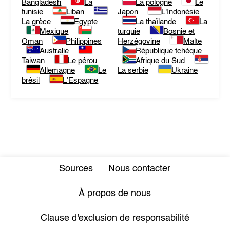
Bangladesh
La
La pologne
Le
tunisie
Liban
Japon
L'Indonésie
La grèce
Egypte
La thaïlande
La
Mexique
turquie
Bosnie et
Oman
Philippines
Herzégovine
Malte
Australie
République tchèque
Taiwan
Le pérou
Afrique du Sud
Allemagne
Le
La serbie
Ukraine
brésil
L'Espagne
Sources
Nous contacter
À propos de nous
Clause d'exclusion de responsabilité