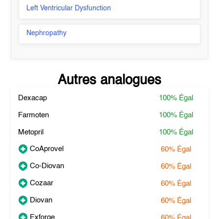
Left Ventricular Dysfunction
Nephropathy
Autres analogues
Dexacap
100%
Égal
Farmoten
100%
Égal
Metopril
100%
Égal
CoAprovel
60%
Égal
Co-Diovan
60%
Égal
Cozaar
60%
Égal
Diovan
60%
Égal
Exforge
60%
Égal