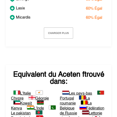
Lasix
60%
Égal
Micardis
60%
Égal
CHARGER PLUS
Equivalent du
Aceten
ftrouvé
dans:
L'Italie
Les pays-bas
Chypre
Géorgie
Portugal
La
Koweït
roumanie
La
Kenya
L'Inde
Belgique
Fédération
Le pakistan
de Russie
Lettonie