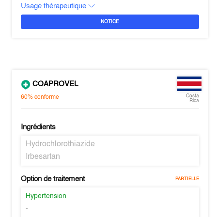
Usage thérapeutique
NOTICE
COAPROVEL
Costa
60%
conforme
Rica
Ingrédients
Hydrochlorothiazide
Irbesartan
Option de traitement
PARTIELLE
Hypertension
-