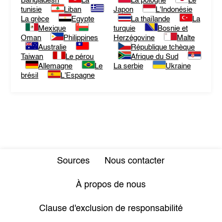
Bangladesh
La
La pologne
Le
tunisie
Liban
Japon
L'Indonésie
La grèce
Egypte
La thaïlande
La
Mexique
turquie
Bosnie et
Oman
Philippines
Herzégovine
Malte
Australie
République tchèque
Taiwan
Le pérou
Afrique du Sud
Allemagne
Le
La serbie
Ukraine
brésil
L'Espagne
Sources
Nous contacter
À propos de nous
Clause d'exclusion de responsabilité