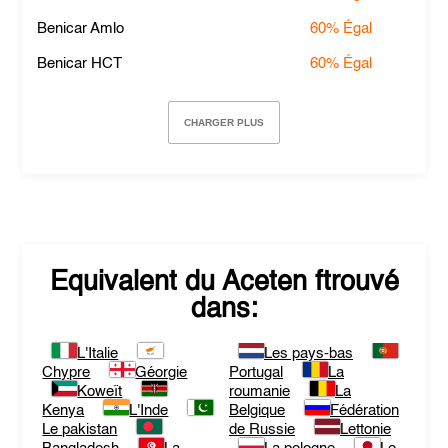
Benicar Amlo
60%
Égal
Benicar HCT
60%
Égal
CHARGER PLUS
Equivalent du
Aceten
ftrouvé
dans:
L'Italie
Les pays-bas
Chypre
Géorgie
Portugal
La
Koweït
roumanie
La
Kenya
L'Inde
Belgique
Fédération
Le pakistan
de Russie
Lettonie