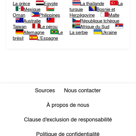
La grèce
Egypte
La thaïlande
La
Mexique
turquie
Bosnie et
Oman
Philippines
Herzégovine
Malte
Australie
République tchèque
Taiwan
Le pérou
Afrique du Sud
Allemagne
Le
La serbie
Ukraine
brésil
L'Espagne
Sources
Nous contacter
À propos de nous
Clause d'exclusion de responsabilité
Politique de confidentialité