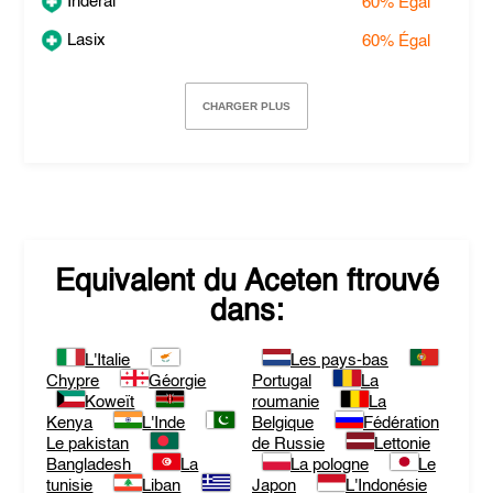
Inderal
60%
Égal
Lasix
60%
Égal
CHARGER PLUS
Equivalent du
Aceten
ftrouvé
dans:
L'Italie
Les pays-bas
Chypre
Géorgie
Portugal
La
Koweït
roumanie
La
Kenya
L'Inde
Belgique
Fédération
Le pakistan
de Russie
Lettonie
Bangladesh
La
La pologne
Le
tunisie
Liban
Japon
L'Indonésie