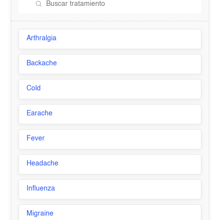
Arthralgia
Backache
Cold
Earache
Fever
Headache
Influenza
Migraine