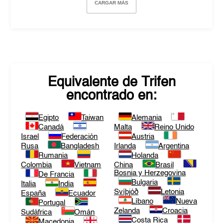
CARGAR MÁS
Equivalente de
Trifen
encontrado en:
Egipto
Taiwan
Alemania
Canadá
Malta
Reino Unido
Israel
Federación
Austria
Rusa
Bangladesh
Irlanda
Argentina
Rumania
Holanda
Colombia
Vietnam
China
Brasil
Bosnia y Herzegovina
De Francia
Bulgaria
Italia
India
Svíþjóð
Letonia
España
Ecuador
Líbano
Nueva
Portugal
Zelanda
Croacia
Sudáfrica
Omán
Costa Rica
Macedonia