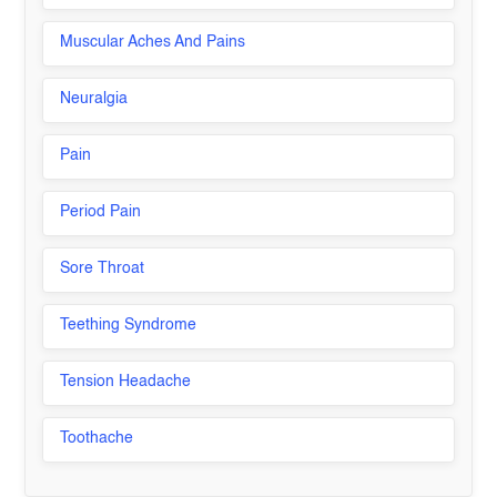
Muscular Aches And Pains
Neuralgia
Pain
Period Pain
Sore Throat
Teething Syndrome
Tension Headache
Toothache