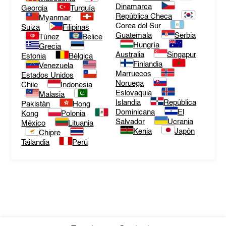
Dinamarca
Georgia
Turquía
República Checa
Myanmar
Corea del Sur
Suiza
Filipinas
Guatemala
Serbia
Túnez
Belice
Hungría
Grecia
Australia
Singapur
Estonia
Bélgica
Finlandia
Venezuela
Marruecos
Estados Unidos
Noruega
Chile
Indonesia
Eslovaquia
Malasia
Islandia
República
Pakistán
Hong
Dominicana
El
Kong
Polonia
Salvador
Ucrania
México
Lituania
Kenia
Japón
Chipre
Tailandia
Perú