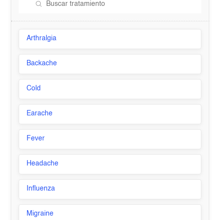
Arthralgia
Backache
Cold
Earache
Fever
Headache
Influenza
Migraine