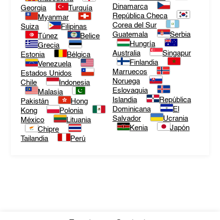
Dinamarca
Georgia
Turquía
República Checa
Myanmar
Corea del Sur
Suiza
Filipinas
Guatemala
Serbia
Túnez
Belice
Hungría
Grecia
Australia
Singapur
Estonia
Bélgica
Finlandia
Venezuela
Marruecos
Estados Unidos
Noruega
Chile
Indonesia
Eslovaquia
Malasia
Islandia
República
Pakistán
Hong
Dominicana
El
Kong
Polonia
Salvador
Ucrania
México
Lituania
Kenia
Japón
Chipre
Tailandia
Perú