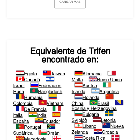
CARGAR MÁS
Equivalente de
Trifen
encontrado en:
Egipto
Taiwan
Alemania
Canadá
Malta
Reino Unido
Israel
Federación
Austria
Rusa
Bangladesh
Irlanda
Argentina
Rumania
Holanda
Colombia
Vietnam
China
Brasil
Bosnia y Herzegovina
De Francia
Bulgaria
Italia
India
Svíþjóð
Letonia
España
Ecuador
Líbano
Nueva
Portugal
Zelanda
Croacia
Sudáfrica
Omán
Costa Rica
Macedonia