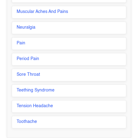
Muscular Aches And Pains
Neuralgia
Pain
Period Pain
Sore Throat
Teething Syndrome
Tension Headache
Toothache