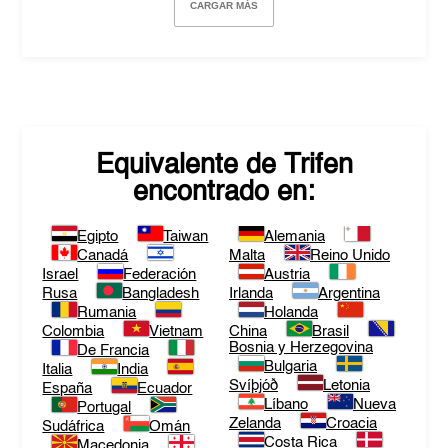
CARGAR MÁS
Equivalente de
Trifen
encontrado en:
Egipto
Taiwan
Alemania
Canadá
Malta
Reino Unido
Israel
Federación
Austria
Rusa
Bangladesh
Irlanda
Argentina
Rumania
Holanda
Colombia
Vietnam
China
Brasil
Bosnia y Herzegovina
De Francia
Bulgaria
Italia
India
Svíþjóð
Letonia
España
Ecuador
Líbano
Nueva
Portugal
Zelanda
Croacia
Sudáfrica
Omán
Costa Rica
Macedonia