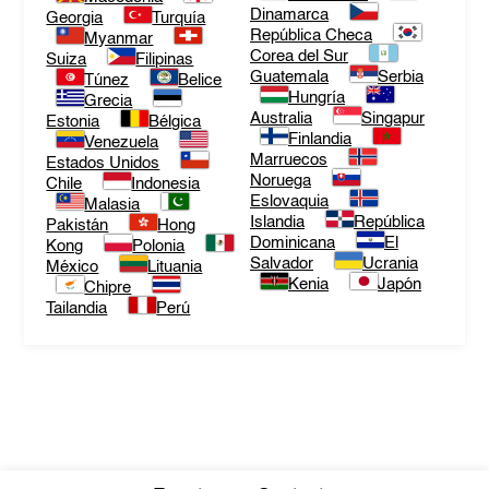
Dinamarca
Georgia
Turquía
República Checa
Myanmar
Corea del Sur
Suiza
Filipinas
Guatemala
Serbia
Túnez
Belice
Hungría
Grecia
Australia
Singapur
Estonia
Bélgica
Finlandia
Venezuela
Marruecos
Estados Unidos
Noruega
Chile
Indonesia
Eslovaquia
Malasia
Islandia
República
Pakistán
Hong
Dominicana
El
Kong
Polonia
Salvador
Ucrania
México
Lituania
Kenia
Japón
Chipre
Tailandia
Perú