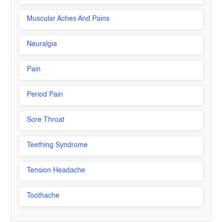
Muscular Aches And Pains
Neuralgia
Pain
Period Pain
Sore Throat
Teething Syndrome
Tension Headache
Toothache