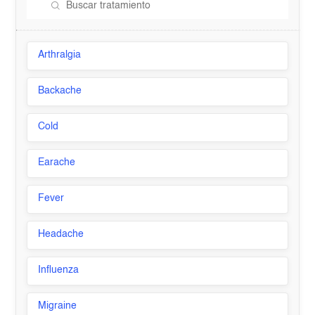
Arthralgia
Backache
Cold
Earache
Fever
Headache
Influenza
Migraine