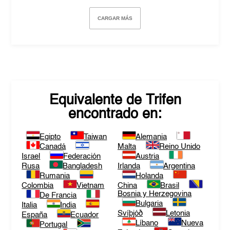
CARGAR MÁS
Equivalente de
Trifen
encontrado en:
Egipto
Taiwan
Alemania
Canadá
Malta
Reino Unido
Israel
Federación
Austria
Rusa
Bangladesh
Irlanda
Argentina
Rumania
Holanda
Colombia
Vietnam
China
Brasil
Bosnia y Herzegovina
De Francia
Bulgaria
Italia
India
Svíþjóð
Letonia
España
Ecuador
Líbano
Nueva
Portugal