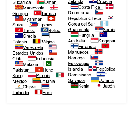
Zelanda
Croacia
Sudáfrica
Omán
Costa Rica
Macedonia
Dinamarca
Georgia
Turquía
República Checa
Myanmar
Corea del Sur
Suiza
Filipinas
Guatemala
Serbia
Túnez
Belice
Hungría
Grecia
Australia
Singapur
Estonia
Bélgica
Finlandia
Venezuela
Marruecos
Estados Unidos
Noruega
Chile
Indonesia
Eslovaquia
Malasia
Islandia
República
Pakistán
Hong
Dominicana
El
Kong
Polonia
Salvador
Ucrania
México
Lituania
Kenia
Japón
Chipre
Tailandia
Perú