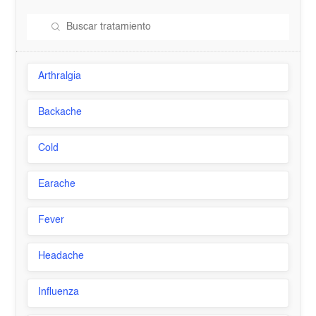
Arthralgia
Backache
Cold
Earache
Fever
Headache
Influenza