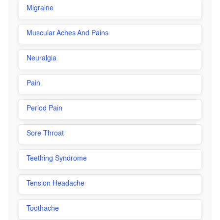
Migraine
Muscular Aches And Pains
Neuralgia
Pain
Period Pain
Sore Throat
Teething Syndrome
Tension Headache
Toothache