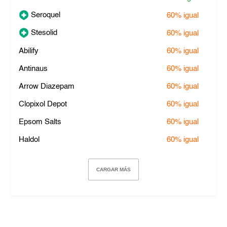
Seroquel
60%
igual
Stesolid
60%
igual
Abilify
60%
igual
Antinaus
60%
igual
Arrow Diazepam
60%
igual
Clopixol Depot
60%
igual
Epsom Salts
60%
igual
Haldol
60%
igual
CARGAR MÁS