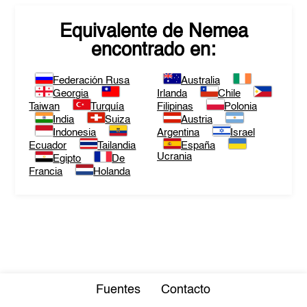
Equivalente de
Nemea
encontrado en:
Federación Rusa
Australia
Georgia
Irlanda
Chile
Taiwan
Turquía
Filipinas
Polonia
India
Suiza
Austria
Indonesia
Argentina
Israel
Ecuador
Tailandia
España
Ucrania
Egipto
De
Francia
Holanda
Fuentes
Contacto