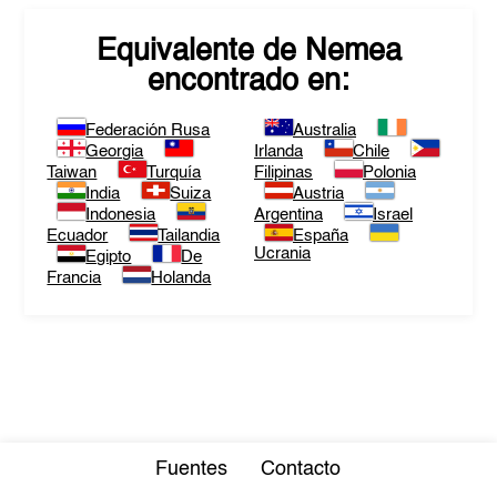
Equivalente de
Nemea
encontrado en:
Federación Rusa
Australia
Georgia
Irlanda
Chile
Taiwan
Turquía
Filipinas
Polonia
India
Suiza
Austria
Indonesia
Argentina
Israel
Ecuador
Tailandia
España
Ucrania
Egipto
De
Francia
Holanda
Fuentes
Contacto