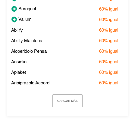
Seroquel
60%
igual
Valium
60%
igual
Abilify
60%
igual
Abilify Maintena
60%
igual
Aloperidolo Pensa
60%
igual
Ansiolin
60%
igual
Aplaket
60%
igual
Aripiprazole Accord
60%
igual
CARGAR MÁS