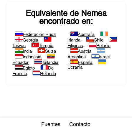
Equivalente de
Nemea
encontrado en:
Federación Rusa
Australia
Georgia
Irlanda
Chile
Taiwan
Turquía
Filipinas
Polonia
India
Suiza
Austria
Indonesia
Argentina
Israel
Ecuador
Tailandia
España
Ucrania
Egipto
De
Francia
Holanda
Fuentes
Contacto