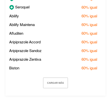
Seroquel
60%
igual
Abilify
60%
igual
Abilify Maintena
60%
igual
Afluditen
60%
igual
Aripiprazole Accord
60%
igual
Aripiprazole Sandoz
60%
igual
Aripiprazole Zentiva
60%
igual
Biston
60%
igual
CARGAR MÁS