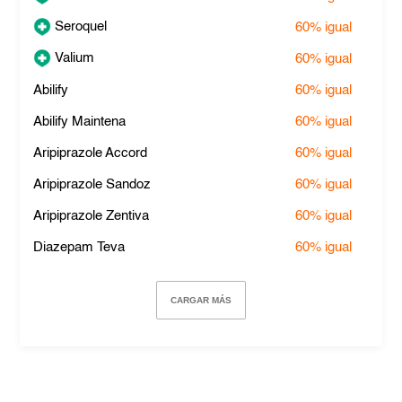
Seroquel
60%
igual
Valium
60%
igual
Abilify
60%
igual
Abilify Maintena
60%
igual
Aripiprazole Accord
60%
igual
Aripiprazole Sandoz
60%
igual
Aripiprazole Zentiva
60%
igual
Diazepam Teva
60%
igual
CARGAR MÁS